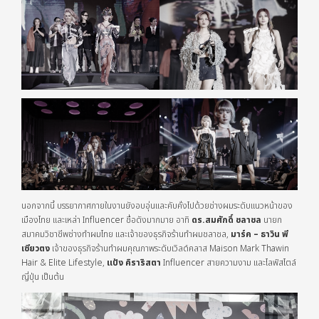
นอกจากนี้ บรรยากาศภายในงานยังอบอุ่นและคับคั่งไปด้วยช่างผมระดับแนวหน้าของ
เมืองไทย และเหล่า Influencer ชื่อดังมากมาย อาทิ
ดร.สมศักดิ์ ชลาชล
นายก
สมาคมวิชาชีพช่างทำผมไทย และเจ้าของธุรกิจร้านทำผมชลาชล,
มาร์ค – ธาวิน พี
เซียวตง
เจ้าของธุรกิจร้านทำผมคุณภาพระดับเวิลด์คลาส Maison Mark Thawin
Hair & Elite Lifestyle,
แป้ง คิราริสตา
Influencer สายความงาม และไลฟ์สไตล์
ญี่ปุ่น เป็นต้น