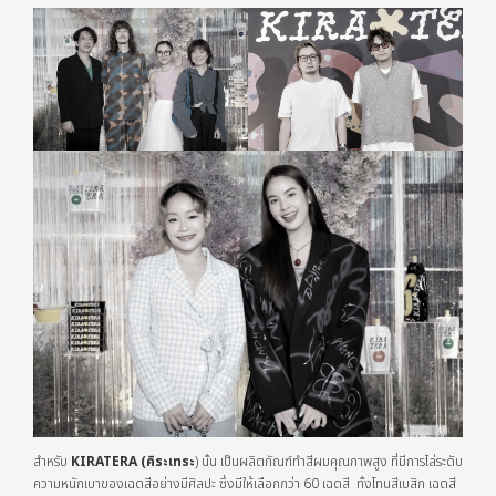
สำหรับ
KIRATERA (คิระเทระ
) นั้น เป็นผลิตภัณฑ์ทำสีผมคุณภาพสูง ที่มีการไล่ระดับ
ความหนักเบาของเฉดสีอย่างมีศิลปะ ซึ่งมีให้เลือกกว่า 60 เฉดสี ทั้งโทนสีเบสิก เฉดสี