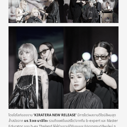
โดยไฮไลท์ของงาน
‘KIRATERA NEW RELEASE’
มีการโชว์ผลงานดีไซน์สีผมสุด
ล้ำสมัยจาก
มร.
ริวเซ นาอิโตะ
รวมถึงแฟชั่นแฮร์โชว์จากทีม b-expert และ Master
Educator ของ b-ex Thailand ให้ผู้ร่วมงานได้รับชมและอัปเดตเทรนด์สีผมใหม่ ๆ