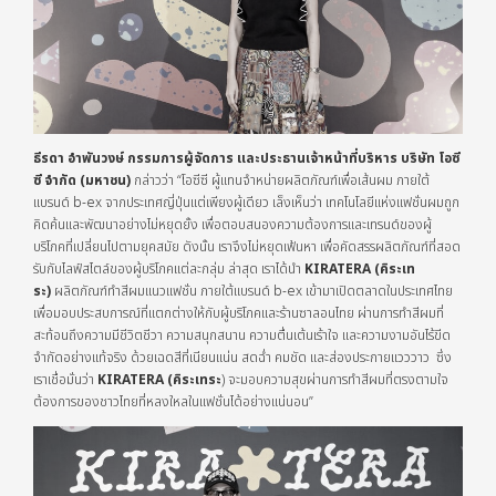
ธีรดา อำพันวงษ์ กรรมการผู้จัดการ และประธานเจ้าหน้าที่บริหาร บริษัท โอซี
ซี จำกัด (มหาชน
)
กล่าวว่า “โอซีซี ผู้แทนจำหน่ายผลิตภัณฑ์เพื่อเส้นผม ภายใต้
แบรนด์ b-ex จากประเทศญี่ปุ่นแต่เพียงผู้เดียว เล็งเห็นว่า เทคโนโลยีแห่งแฟชั่นผมถูก
คิดค้นและพัฒนาอย่างไม่หยุดยั้ง เพื่อตอบสนองความต้องการและเทรนด์ของผู้
บริโภคที่เปลี่ยนไปตามยุคสมัย ดังนั้น เราจึงไม่หยุดเฟ้นหา เพื่อคัดสรรผลิตภัณฑ์ที่สอด
รับกับไลฟ์สไตล์ของผู้บริโภคแต่ละกลุ่ม ล่าสุด เราได้นำ
KIRATERA
(คิระเท
ร
ะ
)
ผลิตภัณฑ์ทำสีผมแนวแฟชั่น ภายใต้แบรนด์ b-ex เข้ามาเปิดตลาดในประเทศไทย
เพื่อมอบประสบการณ์ที่แตกต่างให้กับผู้บริโภคและร้านซาลอนไทย ผ่านการทำสีผมที่
สะท้อนถึงความมีชีวิตชีวา ความสนุกสนาน ความตื่นเต้นเร้าใจ และความงามอันไร้ขีด
จำกัดอย่างแท้จริง ด้วยเฉดสีที่เนียนแน่น สดฉ่ำ คมชัด และส่องประกายแวววาว ซึ่ง
เราเชื่อมั่นว่า
KIRATERA
(
คิระเทระ
) จะมอบความสุขผ่านการทำสีผมที่ตรงตามใจ
ต้องการของชาวไทยที่หลงใหลในแฟชั่นได้อย่างแน่นอน”