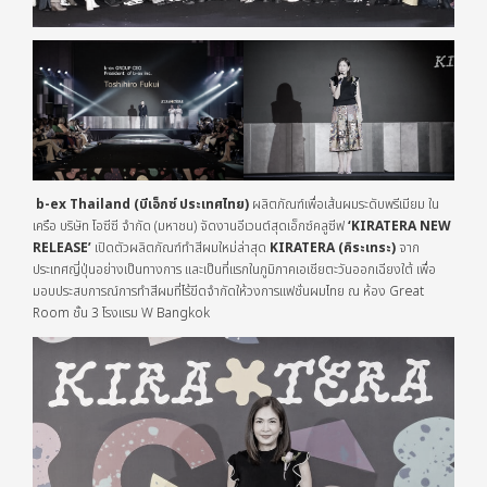
b-ex Thailand
(บีเอ็กซ์
ประเทศไทย
)
ผลิตภัณฑ์เพื่อเส้นผมระดับพรีเมียม ใน
เครือ บริษัท โอซีซี จำกัด (มหาชน) จัดงานอีเวนต์สุดเอ็กซ์คลูซีฟ
‘KIRATERA NEW
RELEASE’
เปิดตัวผลิตภัณฑ์ทำสีผมใหม่ล่าสุด
KIRATERA (คิระเทระ)
จาก
ประเทศญี่ปุ่นอย่างเป็นทางการ และเป็นที่แรก
ใน
ภูมิภาคเอเชียตะวันออกเฉียงใต้ เพื่อ
มอบประสบการณ์การทำสีผมที่ไร้ขีดจำกัดให้วงการแฟชั่นผมไทย ณ ห้อง Great
Room ชั้น 3 โรงแรม W Bangkok