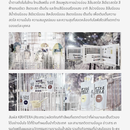
น้ำตาลถึงโมโนโทน โทนสีแฟชั่น อาทิ สีชมพูประกายม่วงอ่อน สีส้มสดใส สีเขียวสดใส สี
ฟ้าแกมเขียว สีแดงสด เป็นต้น และโทนสีนีออนเรืองแสง อาทิ สีม่วงนีออน สีส้มนีออน
สีน้ำเงินนีออน สีเขียวนีออน สีเหลืองนีออน สีแดงนีออน เป็นต้น เพื่อเติมเต็มความ
สดใส ความมั่นใจ ความสมบูรณ์แบบ และความสุขที่สอดคล้องกับไลฟ์สไตล์ที่แตกต่าง
ของแต่ละบุคคล
สัมผัส KIRATERA (คิระเทระ) ผลิตภัณฑ์ทำสีผมที่แตกต่างกว่าที่ผ่านมาและเป็นตัวเอง
ได้อย่างมั่นใจ ได้ที่ร้านทำผมชั้นนำทั่วประเทศ และสามารถติดตามข้อมูล ข่าวสาร เท
รนด์แฟชั่นผมและนวัตกรรมความงามอันล้ำสมัย รวมถึงกิจกรรมที่น่าสนใจของ b-ex