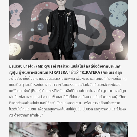
มร.
ริวเซ นาอิโตะ
(Mr.
Ryusei Naito
) แฮร์สไตล์ลิสต์ชื่อดังจากประเทศ
ญี่ปุ่น ผู้พัฒนาผลิตภัณฑ์
KIRATERA
กล่าวว่า “
KIRATERA (
คิระเทระ
) ถูก
สร้างสรรค์ขึ้นด้วยความมุ่งมั่นและความพิถีพิถัน เพื่อพัฒนาผลิตภัณฑ์ทำสีผมที่ฉีกกฎ
แบบเดิม ๆ โดยมีแรงบันดาลใจมาจากวัฒนธรรม และศิลปะอันเป็นเอกลักษณ์ของ
แฟชั่นแนวพังก์ (Punk) ด้วยการดีไซน์เฉดสีให้มีความโดดเด่น สดใส ฉูดฉาด และมีลูก
เล่นที่สะท้อนแสงเปล่งประกาย เพื่อมอบสีสันที่บ่งบอกถึงความเป็นตัวตนของผู้บริโภค
ที่แตกต่างอย่างมั่นใจ และมีอิสระในโลกแห่งความงาม พร้อมการเคลือบบำรุงจาก
โปรตีนใยไหมเข้มข้น เพื่อดูแลสุขภาพเส้นผมให้ชุ่มชื้น นุ่มนวล แลดูเงางาม และไม่แห้ง
กระด้างจากการทำสีผม”