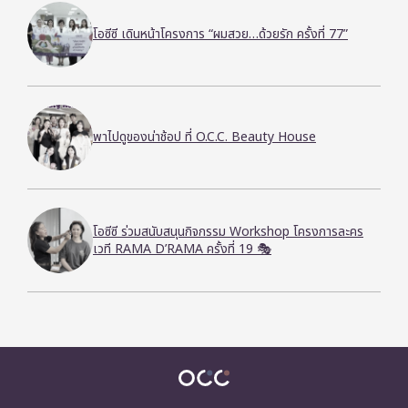
โอซีซี เดินหน้าโครงการ “ผมสวย…ด้วยรัก ครั้งที่ 77”
พาไปดูของน่าช้อป ที่ O.C.C. Beauty House
โอซีซี ร่วมสนับสนุนกิจกรรม Workshop โครงการละคร
เวที RAMA D’RAMA ครั้งที่ 19 🎭