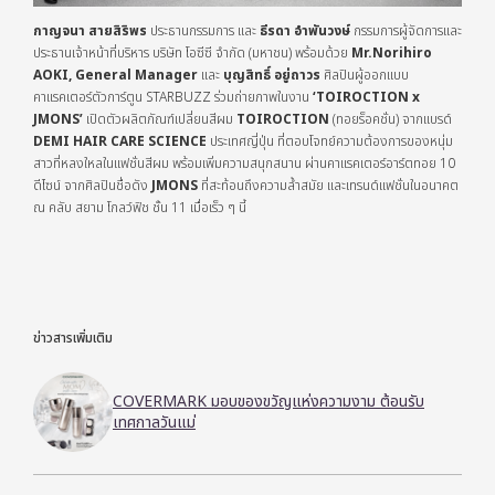
กาญจนา สายสิริพร
ประธานกรรมการ และ
ธีรดา อำพันวงษ์
กรรมการผู้จัดการและ
ประธานเจ้าหน้าที่บริหาร บริษัท โอซีซี จำกัด (มหาชน) พร้อมด้วย
Mr.Norihiro
AOKI, General Manager
และ
บุญสิทธิ์ อยู่ถาวร
ศิลปินผู้ออกแบบ
คาแรคเตอร์ตัวการ์ตูน STARBUZZ ร่วมถ่ายภาพในงาน
‘
TOIROCTION x
JMONS’
เปิดตัวผลิตภัณฑ์เปลี่ยนสีผม
TOIROCTION
(ทอยร็อคชั่น) จากแบรด์
DEMI HAIR CARE SCIENCE
ประเทศญี่ปุ่น ที่ตอบโจทย์ความต้องการของหนุ่ม
สาวที่หลงใหลในแฟชั่นสีผม พร้อมเพิ่มความสนุกสนาน ผ่านคาแรคเตอร์อาร์ตทอย 10
ดีไซน์ จากศิลปินชื่อดัง
JMONS
ที่สะท้อนถึงความล้ำสมัย และเทรนด์แฟชั่นในอนาคต
ณ คลับ สยาม โกลว์ฟิช ชั้น 11 เมื่อเร็ว ๆ นี้
ข่าวสารเพิ่มเติม
COVERMARK มอบของขวัญแห่งความงาม ต้อนรับ
เทศกาลวันแม่