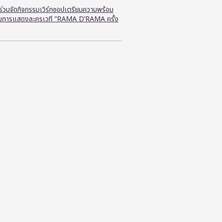
ี ร่วมจัดกิจกรรมเวิร์กชอปเตรียมความพร้อม
ับการแสดงละครเวที “RAMA D’RAMA ครั้ง