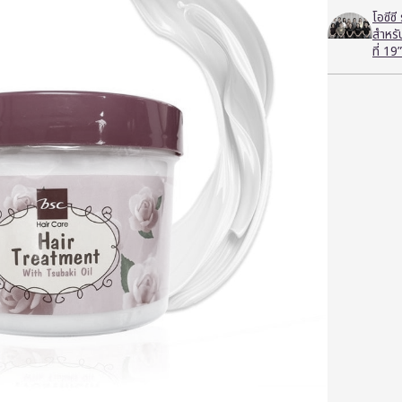
โอซีซ
สำหร
ที่ 19”