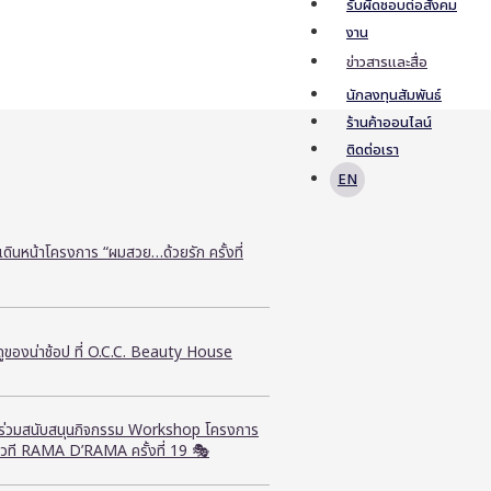
รับผิดชอบต่อสังคม
งาน
ข่าวสารและสื่อ
นักลงทุนสัมพันธ์
ร้านค้าออนไลน์
ติดต่อเรา
EN
ี เดินหน้าโครงการ “ผมสวย…ด้วยรัก ครั้งที่
ูของน่าช้อป ที่ O.C.C. Beauty House
ี ร่วมสนับสนุนกิจกรรม Workshop โครงการ
วที RAMA D’RAMA ครั้งที่ 19 🎭