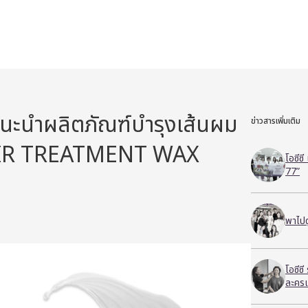
ะนำผลิตภัณฑ์บำรุงเส้นผม
ข่าวสารเพิ่มเติม
IR TREATMENT WAX
โอซีซ
77”
พาไปด
โอซีซ
ละครเ