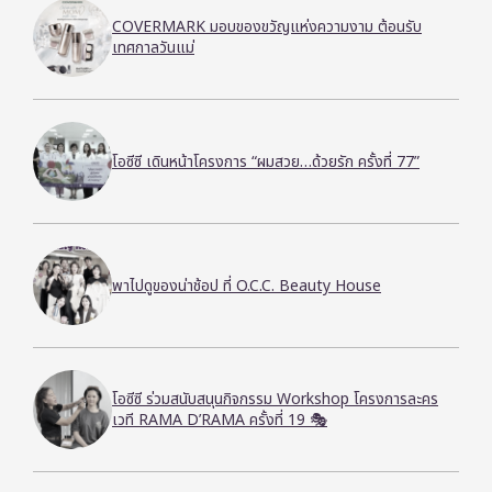
COVERMARK มอบของขวัญแห่งความงาม ต้อนรับ
เทศกาลวันแม่
โอซีซี เดินหน้าโครงการ “ผมสวย…ด้วยรัก ครั้งที่ 77”
พาไปดูของน่าช้อป ที่ O.C.C. Beauty House
โอซีซี ร่วมสนับสนุนกิจกรรม Workshop โครงการละคร
เวที RAMA D’RAMA ครั้งที่ 19 🎭