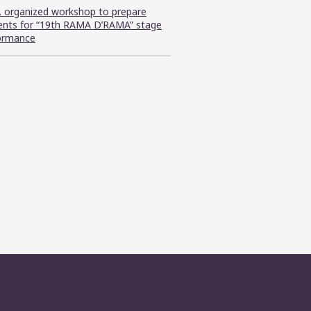
C. organized workshop to prepare
ents for “19th RAMA D’RAMA” stage
ormance