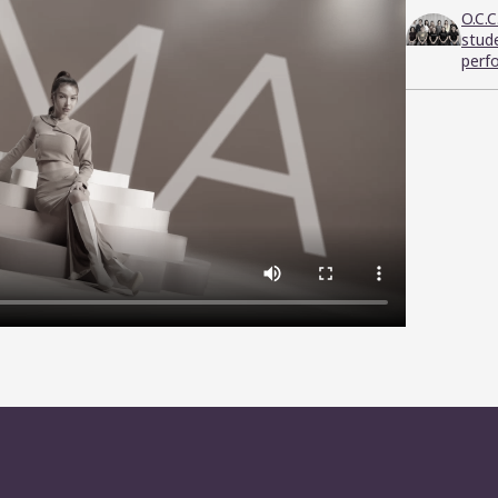
O.C.
stud
perf