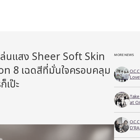
ิ้งเล่นแสง Sheer Soft Skin
MORE NEWS
 8 เฉดสีที่มั่นใจครอบคลุม
O.C.C
Love
ก็เป๊ะ
Take
at O
O.C.
D’RA