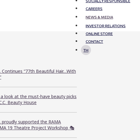
SOCIALLY RESPONSIBLE
CAREERS
NEWS & MEDIA
INVESTOR RELATIONS
ONLINE STORE
CONTACT
TH
. Continues “77th Beautiful Hair…With
”
 a look at the must-have beauty picks
.C.C. Beauty House
C. proudly supported the RAMA
MA 19 Theatre Project Workshop 🎭