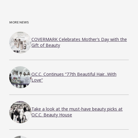
MORE NEWS
COVERMARK Celebrates Mother’s Day with the
Gift of Beauty
O.C.C. Continues “77th Beautiful Hair…With
Love”
Take a look at the must-have beauty picks at
O.C.C. Beauty House