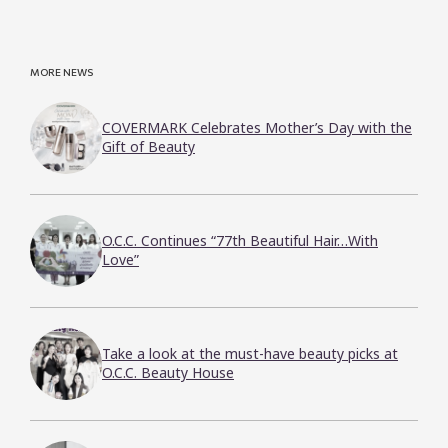
MORE NEWS
COVERMARK Celebrates Mother’s Day with the
Gift of Beauty
O.C.C. Continues “77th Beautiful Hair…With
Love”
Take a look at the must-have beauty picks at
O.C.C. Beauty House