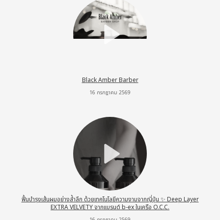
Black Amber Barber
16 กรกฎาคม 2569
ฟื้นบำรุงเส้นผมอย่างล้ำลึก ด้วยเทคโนโลยีความงามจากญี่ปุ่น ✨ Deep Layer
EXTRA VELVETY จากแบรนด์ b-ex ในเครือ O.C.C.