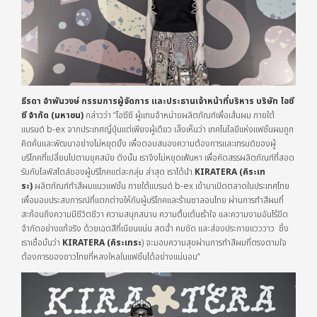
ธีรดา อำพันวงษ์ กรรมการผู้จัดการ และประธานเจ้าหน้าที่บริหาร บริษัท โอซี
ซี จำกัด (มหาชน
)
กล่าวว่า “โอซีซี ผู้แทนจำหน่ายผลิตภัณฑ์เพื่อเส้นผม ภายใต้
แบรนด์ b-ex จากประเทศญี่ปุ่นแต่เพียงผู้เดียว เล็งเห็นว่า เทคโนโลยีแห่งแฟชั่นผมถูก
คิดค้นและพัฒนาอย่างไม่หยุดยั้ง เพื่อตอบสนองความต้องการและเทรนด์ของผู้
บริโภคที่เปลี่ยนไปตามยุคสมัย ดังนั้น เราจึงไม่หยุดเฟ้นหา เพื่อคัดสรรผลิตภัณฑ์ที่สอด
รับกับไลฟ์สไตล์ของผู้บริโภคแต่ละกลุ่ม ล่าสุด เราได้นำ
KIRATERA
(คิระเท
ร
ะ
)
ผลิตภัณฑ์ทำสีผมแนวแฟชั่น ภายใต้แบรนด์ b-ex เข้ามาเปิดตลาดในประเทศไทย
เพื่อมอบประสบการณ์ที่แตกต่างให้กับผู้บริโภคและร้านซาลอนไทย ผ่านการทำสีผมที่
สะท้อนถึงความมีชีวิตชีวา ความสนุกสนาน ความตื่นเต้นเร้าใจ และความงามอันไร้ขีด
จำกัดอย่างแท้จริง ด้วยเฉดสีที่เนียนแน่น สดฉ่ำ คมชัด และส่องประกายแวววาว ซึ่ง
เราเชื่อมั่นว่า
KIRATERA
(
คิระเทระ
) จะมอบความสุขผ่านการทำสีผมที่ตรงตามใจ
ต้องการของชาวไทยที่หลงใหลในแฟชั่นได้อย่างแน่นอน”