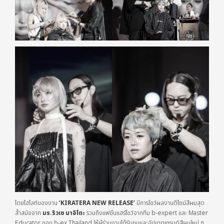
โดยไฮไลท์ของงาน
‘KIRATERA NEW RELEASE’
มีการโชว์ผลงานดีไซน์สีผมสุด
ล้ำสมัยจาก
มร.
ริวเซ นาอิโตะ
รวมถึงแฟชั่นแฮร์โชว์จากทีม b-expert และ Master
Educator ของ b-ex Thailand ให้ผู้ร่วมงานได้รับชมและอัปเดตเทรนด์สีผมใหม่ ๆ