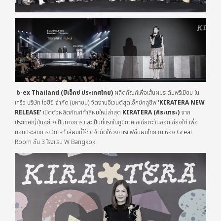
b-ex Thailand
(บีเอ็กซ์
ประเทศไทย
)
ผลิตภัณฑ์เพื่อเส้นผมระดับพรีเมียม ใน
เครือ บริษัท โอซีซี จำกัด (มหาชน) จัดงานอีเวนต์สุดเอ็กซ์คลูซีฟ
‘KIRATERA NEW
RELEASE’
เปิดตัวผลิตภัณฑ์ทำสีผมใหม่ล่าสุด
KIRATERA (คิระเทระ)
จาก
ประเทศญี่ปุ่นอย่างเป็นทางการ และเป็นที่แรก
ใน
ภูมิภาคเอเชียตะวันออกเฉียงใต้ เพื่อ
มอบประสบการณ์การทำสีผมที่ไร้ขีดจำกัดให้วงการแฟชั่นผมไทย ณ ห้อง Great
Room ชั้น 3 โรงแรม W Bangkok