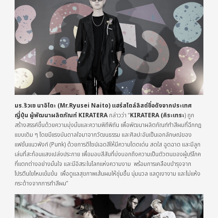
มร.
ริวเซ นาอิโตะ
(Mr.
Ryusei Naito
) แฮร์สไตล์ลิสต์ชื่อดังจากประเทศ
ญี่ปุ่น ผู้พัฒนาผลิตภัณฑ์
KIRATERA
กล่าวว่า “
KIRATERA (
คิระเทระ
) ถูก
สร้างสรรค์ขึ้นด้วยความมุ่งมั่นและความพิถีพิถัน เพื่อพัฒนาผลิตภัณฑ์ทำสีผมที่ฉีกกฎ
แบบเดิม ๆ โดยมีแรงบันดาลใจมาจากวัฒนธรรม และศิลปะอันเป็นเอกลักษณ์ของ
แฟชั่นแนวพังก์ (Punk) ด้วยการดีไซน์เฉดสีให้มีความโดดเด่น สดใส ฉูดฉาด และมีลูก
เล่นที่สะท้อนแสงเปล่งประกาย เพื่อมอบสีสันที่บ่งบอกถึงความเป็นตัวตนของผู้บริโภค
ที่แตกต่างอย่างมั่นใจ และมีอิสระในโลกแห่งความงาม พร้อมการเคลือบบำรุงจาก
โปรตีนใยไหมเข้มข้น เพื่อดูแลสุขภาพเส้นผมให้ชุ่มชื้น นุ่มนวล แลดูเงางาม และไม่แห้ง
กระด้างจากการทำสีผม”