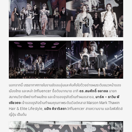
นอกจากนี้ บรรยากาศภายในงานยังอบอุ่นและคับคั่งไปด้วยช่างผมระดับแนวหน้าของ
เมืองไทย และเหล่า Influencer ชื่อดังมากมาย อาทิ
ดร.สมศักดิ์ ชลาชล
นายก
สมาคมวิชาชีพช่างทำผมไทย และเจ้าของธุรกิจร้านทำผมชลาชล,
มาร์ค – ธาวิน พี
เซียวตง
เจ้าของธุรกิจร้านทำผมคุณภาพระดับเวิลด์คลาส Maison Mark Thawin
Hair & Elite Lifestyle,
แป้ง คิราริสตา
Influencer สายความงาม และไลฟ์สไตล์
ญี่ปุ่น เป็นต้น