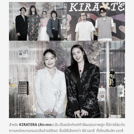
สำหรับ
KIRATERA (คิระเทระ
) นั้น เป็นผลิตภัณฑ์ทำสีผมคุณภาพสูง ที่มีการไล่ระดับ
ความหนักเบาของเฉดสีอย่างมีศิลปะ ซึ่งมีให้เลือกกว่า 60 เฉดสี ทั้งโทนสีเบสิก เฉดสี