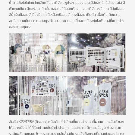
น้ำตาลถึงโมโนโทน โทนสีแฟชั่น อาทิ สีชมพูประกายม่วงอ่อน สีส้มสดใส สีเขียวสดใส สี
ฟ้าแกมเขียว สีแดงสด เป็นต้น และโทนสีนีออนเรืองแสง อาทิ สีม่วงนีออน สีส้มนีออน
สีน้ำเงินนีออน สีเขียวนีออน สีเหลืองนีออน สีแดงนีออน เป็นต้น เพื่อเติมเต็มความ
สดใส ความมั่นใจ ความสมบูรณ์แบบ และความสุขที่สอดคล้องกับไลฟ์สไตล์ที่แตกต่าง
ของแต่ละบุคคล
สัมผัส KIRATERA (คิระเทระ) ผลิตภัณฑ์ทำสีผมที่แตกต่างกว่าที่ผ่านมาและเป็นตัวเอง
ได้อย่างมั่นใจ ได้ที่ร้านทำผมชั้นนำทั่วประเทศ และสามารถติดตามข้อมูล ข่าวสาร เท
รนด์แฟชั่นผมและนวัตกรรมความงามอันล้ำสมัย รวมถึงกิจกรรมที่น่าสนใจของ b-ex