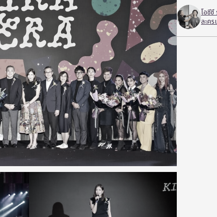
โอซีซ
ละครเ