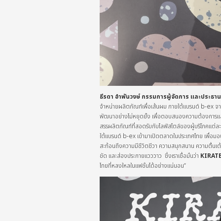
ธีรดา อำพันวงษ์ กรรมการผู้จัดการ และประธานเจ้
จำหน่ายผลิตภัณฑ์เพื่อเส้นผม ภายใต้แบรนด์ b-ex จากป
พัฒนาอย่างไม่หยุดยั้ง เพื่อตอบสนองความต้องการและเท
สรรผลิตภัณฑ์ที่สอดรับกับไลฟ์สไตล์ของผู้บริโภคแต่ละก
ใต้แบรนด์ b-ex เข้ามาเปิดตลาดในประเทศไทย เพื่อมอ
สะท้อนถึงความมีชีวิตชีวา ความสนุกสนาน ความตื่นเต้น
ชัด และส่องประกายแวววาว ซึ่งเราเชื่อมั่นว่า
KIRAT
ไทยที่หลงใหลในแฟชั่นได้อย่างแน่นอน”