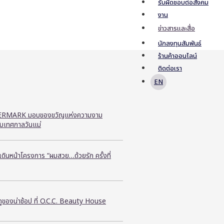
รับผิดชอบต่อสังคม
งาน
ข่าวสารและสื่อ
นักลงทุนสัมพันธ์
ร้านค้าออนไลน์
ติดต่อเรา
EN
RMARK มอบของขวัญแห่งความงาม
ับเทศกาลวันแม่
ี เดินหน้าโครงการ “ผมสวย…ด้วยรัก ครั้งที่
ูของน่าช้อป ที่ O.C.C. Beauty House