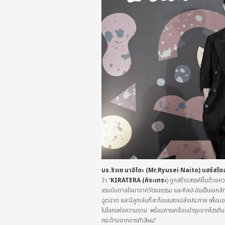
มร.
ริวเซ นาอิโตะ
(Mr.
Ryusei Naito
) แฮร์สไตล
ว่า “
KIRATERA (
คิระเทระ
) ถูกสร้างสรรค์ขึ้นด้วยค
แรงบันดาลใจมาจากวัฒนธรรม และศิลปะอันเป็นเอกลักษ
ฉูดฉาด และมีลูกเล่นที่สะท้อนแสงเปล่งประกาย เพื่อมอ
ในโลกแห่งความงาม พร้อมการเคลือบบำรุงจากโปรตีนใยไห
กระด้างจากการทำสีผม”