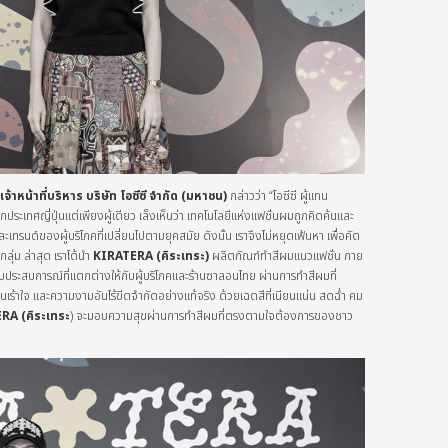
าหน้าที่บริหาร บริษัท โอซีซี จำกัด (มหาชน
)
กล่าวว่า “โอซีซี ผู้แทน
ระเทศญี่ปุ่นแต่เพียงผู้เดียว เล็งเห็นว่า เทคโนโลยีแห่งแฟชั่นผมถูกคิดค้นและ
รนด์ของผู้บริโภคที่เปลี่ยนไปตามยุคสมัย ดังนั้น เราจึงไม่หยุดเฟ้นหา เพื่อคัด
ลุ่ม ล่าสุด เราได้นำ
KIRATERA
(คิระเทร
ะ
)
ผลิตภัณฑ์ทำสีผมแนวแฟชั่น ภาย
บประสบการณ์ที่แตกต่างให้กับผู้บริโภคและร้านซาลอนไทย ผ่านการทำสีผมที่
เร้าใจ และความงามอันไร้ขีดจำกัดอย่างแท้จริง ด้วยเฉดสีที่เนียนแน่น สดฉ่ำ คม
ERA
(
คิระเทระ
) จะมอบความสุขผ่านการทำสีผมที่ตรงตามใจต้องการของชาว