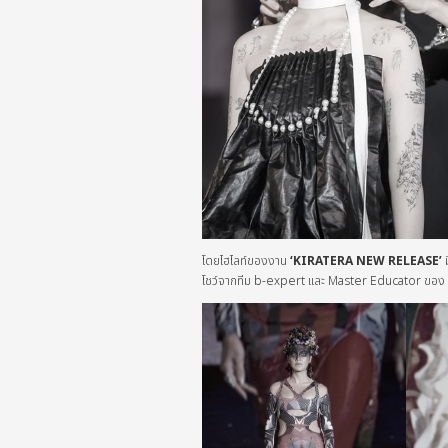
โดยไฮไลท์ของงาน
‘KIRATERA NEW RELEASE’
ม
โชว์จากทีม b-expert และ Master Educator ของ b-e