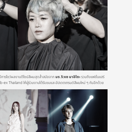
ีการโชว์ผลงานดีไซน์สีผมสุดล้ำสมัยจาก
มร.
ริวเซ นาอิโตะ
รวมถึงแฟชั่นแฮร์
x Thailand ให้ผู้ร่วมงานได้รับชมและอัปเดตเทรนด์สีผมใหม่ ๆ กันอีกด้วย