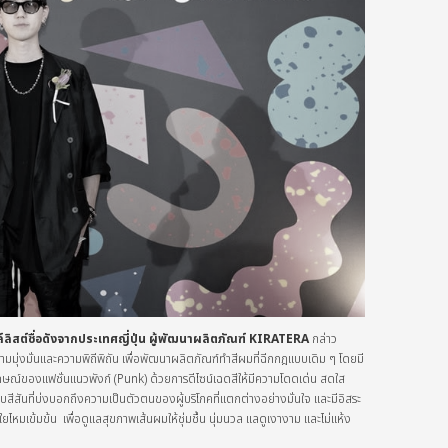
์ลิสต์ชื่อดังจากประเทศญี่ปุ่น ผู้พัฒนาผลิตภัณฑ์
KIRATERA
กล่าว
วามมุ่งมั่นและความพิถีพิถัน เพื่อพัฒนาผลิตภัณฑ์ทำสีผมที่ฉีกกฎแบบเดิม ๆ โดยมี
ณ์ของแฟชั่นแนวพังก์ (Punk) ด้วยการดีไซน์เฉดสีให้มีความโดดเด่น สดใส
บสีสันที่บ่งบอกถึงความเป็นตัวตนของผู้บริโภคที่แตกต่างอย่างมั่นใจ และมีอิสระ
มเข้มข้น เพื่อดูแลสุขภาพเส้นผมให้ชุ่มชื้น นุ่มนวล แลดูเงางาม และไม่แห้ง