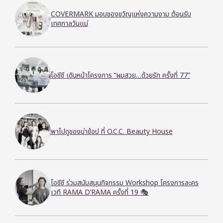
COVERMARK มอบของขวัญแห่งความงาม ต้อนรับ
เทศกาลวันแม่
โอซีซี เดินหน้าโครงการ “ผมสวย…ด้วยรัก ครั้งที่ 77”
พาไปดูของน่าช้อป ที่ O.C.C. Beauty House
โอซีซี ร่วมสนับสนุนกิจกรรม Workshop โครงการละคร
เวที RAMA D’RAMA ครั้งที่ 19 🎭