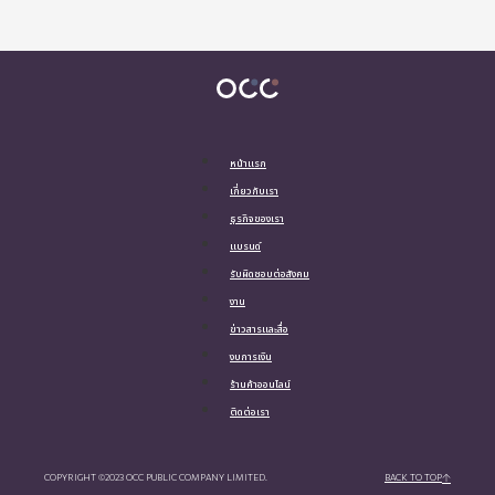
หน้าแรก
เกี่ยวกับเรา
ธุรกิจของเรา
แบรนด์
รับผิดชอบต่อสังคม
งาน
ข่าวสารและสื่อ
งบการเงิน
ร้านค้าออนไลน์
ติดต่อเรา
COPYRIGHT ©2023 OCC PUBLIC COMPANY LIMITED.
BACK TO TOP