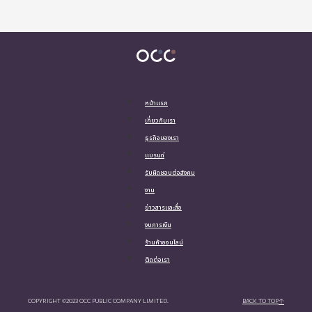
หน้าแรก
เกี่ยวกับเรา
ธุรกิจของเรา
แบรนด์
รับผิดชอบต่อสังคม
งาน
ข่าวสารและสื่อ
งบการเงิน
ร้านค้าออนไลน์
ติดต่อเรา
COPYRIGHT ©2023 OCC PUBLIC COMPANY LIMITED.
BACK TO TOP