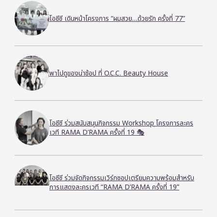
โอซีซี เดินหน้าโครงการ “ผมสวย…ด้วยรัก ครั้งที่ 77”
พาไปดูของน่าช้อป ที่ O.C.C. Beauty House
โอซีซี ร่วมสนับสนุนกิจกรรม Workshop โครงการละคร
เวที RAMA D’RAMA ครั้งที่ 19 🎭
โอซีซี ร่วมจัดกิจกรรมเวิร์กชอปเตรียมความพร้อมสำหรับ
การแสดงละครเวที “RAMA D’RAMA ครั้งที่ 19”