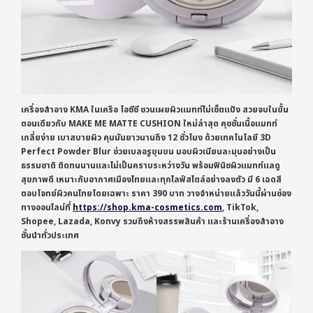
เครื่องสำอาง KMA ในเครือ โอซีซี ชวนเผยผิวแมทท์ไม่เซ็ตแป้ง สวยจบในขั้น
ตอนเดียวกับ MAKE ME MATTE CUSHION ใหม่ล่าสุด คุชชั่นเนื้อแมทท์
เกลี่ยง่าย เบาสบายผิว คุมมันยาวนานถึง 12 ชั่วโมง ด้วยเทคโนโลยี 3D
Perfect Powder Blur ช่วยเบลอรูขุมขน มอบผิวเนียนละมุนอย่างเป็น
ธรรมชาติ ติดทนนานและไม่เป็นคราบระหว่างวัน พร้อมฟินิชผิวแมทท์แลดู
สุขภาพดี เหมาะกับอากาศเมืองไทยและทุกไลฟ์สไตล์อย่างลงตัว มี 6 เฉดสี
ตอบโจทย์ผิวคนไทยโดยเฉพาะ ราคา 390 บาท วางจำหน่ายแล้ววันนี้ผ่านช่อง
ทางออนไลน์ที่
https://shop.kma-cosmetics.com
, TikTok,
Shopee, Lazada, Konvy รวมถึงห้างสรรพสินค้า และร้านเครื่องสำอาง
ชั้นนำทั่วประเทศ