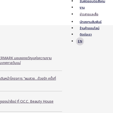
รับผิดชอบต่อสังคม
งาน
ข่าวสารและสื่อ
นักลงทุนสัมพันธ์
ร้านค้าออนไลน์
ติดต่อเรา
EN
RMARK มอบของขวัญแห่งความงาม
ับเทศกาลวันแม่
ี เดินหน้าโครงการ “ผมสวย…ด้วยรัก ครั้งที่
ูของน่าช้อป ที่ O.C.C. Beauty House