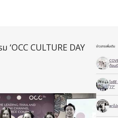
ิจกรรม ‘OCC CULTURE DAY
ข่าวสารเพิ่มเติม
COVE
ต้อนร
โอซีซ
77”
พาไปด