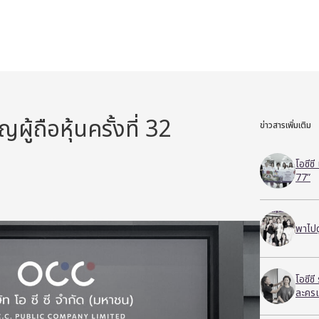
ผู้ถือหุ้นครั้งที่ 32
ข่าวสารเพิ่มเติม
โอซีซ
77”
พาไปด
โอซีซ
ละครเ