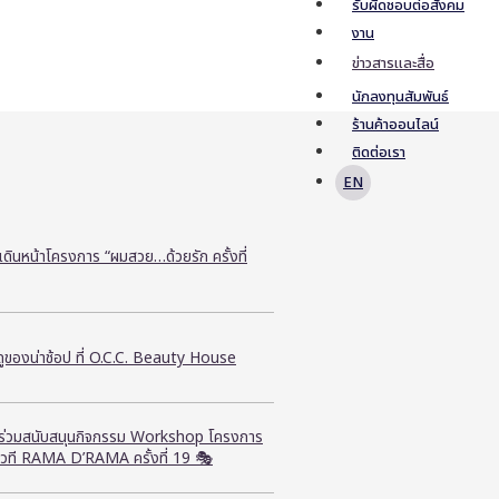
รับผิดชอบต่อสังคม
งาน
ข่าวสารและสื่อ
นักลงทุนสัมพันธ์
ร้านค้าออนไลน์
ติดต่อเรา
EN
ี เดินหน้าโครงการ “ผมสวย…ด้วยรัก ครั้งที่
ูของน่าช้อป ที่ O.C.C. Beauty House
ี ร่วมสนับสนุนกิจกรรม Workshop โครงการ
วที RAMA D’RAMA ครั้งที่ 19 🎭