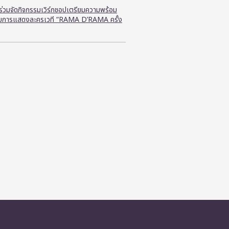
ี ร่วมจัดกิจกรรมเวิร์กชอปเตรียมความพร้อม
ับการแสดงละครเวที “RAMA D’RAMA ครั้ง