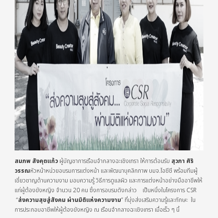
สมภพ สังคุตแก้ว
ผู้บัญชาการเรือนจำกลางฉะเชิงเทรา ให้การต้อนรับ
สุวภา ศิริ
วรรณ
หัวหน้าหน่วยอบรมการแต่งหน้า และพัฒนาบุคลิกภาพ บมจ.โอซีซี พร้อมทีมผู้
เชี่ยวชาญด้านความงาม มอบความรู้ วิธีการดูแลผิว และการแต่งหน้าอย่างมืออาชีพให้
แก่ผู้ต้องขังหญิง จำนวน 20 คน ซึ่งการอบรมดังกล่าว เป็นหนึ่งในโครงการ CSR
“
ส่งความสุขสู่สังคม ผ่านมิติแห่งความงาม
” ที่มุ่งส่งเสริมความรู้และทักษะ ใน
การประกอบอาชีพให้ผู้ต้องขังหญิง ณ เรือนจำกลางฉะเชิงเทรา เมื่อเร็ว ๆ นี้