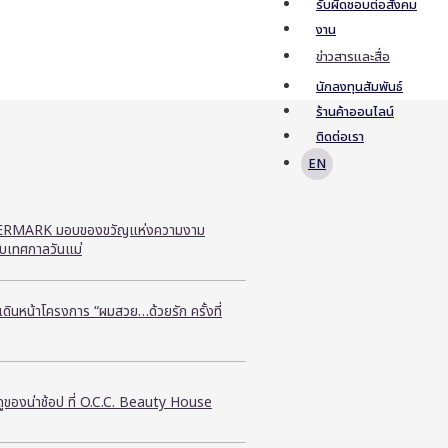
รับผิดชอบต่อสังคม
งาน
ข่าวสารและสื่อ
นักลงทุนสัมพันธ์
ร้านค้าออนไลน์
ติดต่อเรา
EN
RMARK มอบของขวัญแห่งความงาม
ับเทศกาลวันแม่
ี เดินหน้าโครงการ “ผมสวย…ด้วยรัก ครั้งที่
ูของน่าช้อป ที่ O.C.C. Beauty House