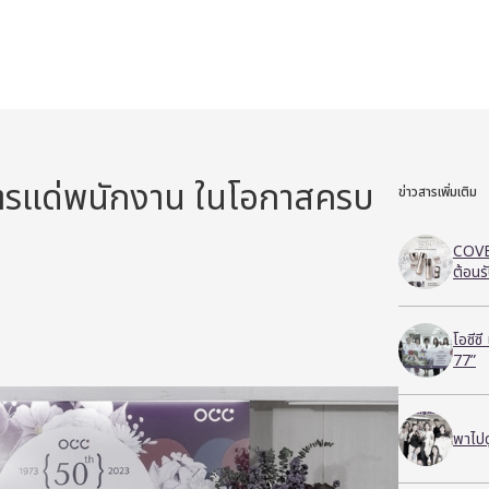
บัตรแด่พนักงาน ในโอกาสครบ
ข่าวสารเพิ่มเติม
COVE
ต้อนร
โอซีซ
77”
พาไปด