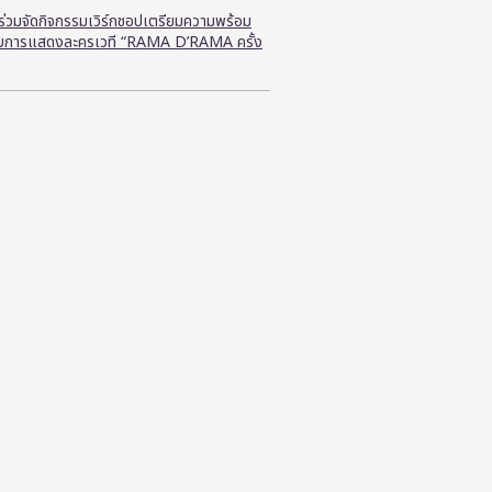
ี ร่วมจัดกิจกรรมเวิร์กชอปเตรียมความพร้อม
ับการแสดงละครเวที “RAMA D’RAMA ครั้ง