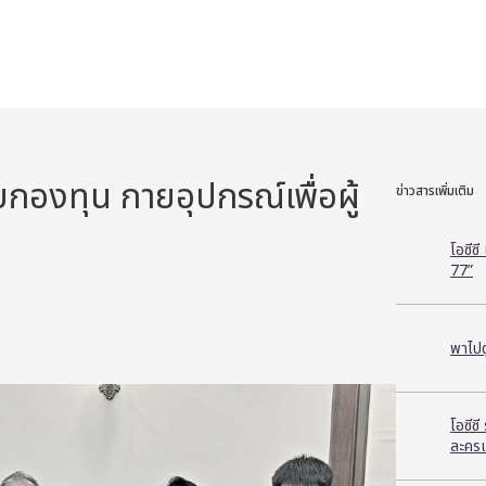
กองทุน กายอุปกรณ์เพื่อผู้
ข่าวสารเพิ่มเติม
โอซีซ
77”
พาไปด
โอซีซ
ละครเ