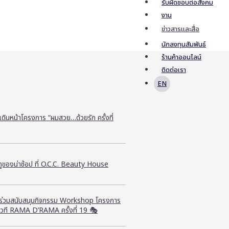
รับผิดชอบต่อสังคม
งาน
ข่าวสารและสื่อ
นักลงทุนสัมพันธ์
ร้านค้าออนไลน์
ติดต่อเรา
EN
ี เดินหน้าโครงการ “ผมสวย…ด้วยรัก ครั้งที่
ูของน่าช้อป ที่ O.C.C. Beauty House
ี ร่วมสนับสนุนกิจกรรม Workshop โครงการ
วที RAMA D’RAMA ครั้งที่ 19 🎭