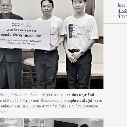
โอซีซ
สำหร
ที่ 19”
ิริราชมูลนิธิรับมอบเงิน จำนวน 180,000 บาท จาก
ดร.ภัทร ปทุมารักษ์
ร บริษัท โอซีซี จำกัด (มหาชน) เพื่อสมทบกองทุน
กายอุปกรณ์เพื่อผู้พิการ
ใน
โอกาสที่บริษัท ฯ ครบรอบ 50 ปี และกำลังจะก้าวเข้าสู่ปี 51 ณ ห้องประชุมศิริราช
ว ๆ นี้