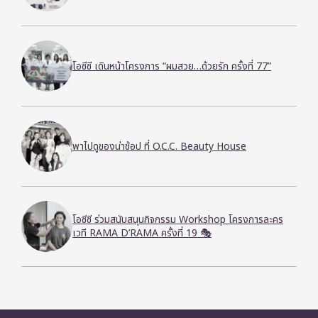
โอซีซี เดินหน้าโครงการ “ผมสวย…ด้วยรัก ครั้งที่ 77”
พาไปดูของน่าช้อป ที่ O.C.C. Beauty House
โอซีซี ร่วมสนับสนุนกิจกรรม Workshop โครงการละคร
เวที RAMA D’RAMA ครั้งที่ 19 🎭