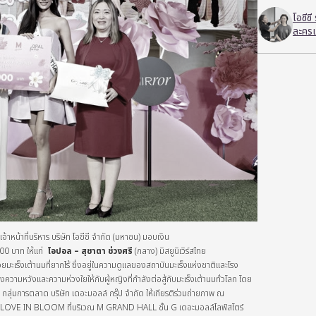
โอซีซ
ละครเ
้าหน้าที่บริหาร บริษัท โอซีซี จำกัด (มหาชน) มอบเงิน
00 บาท ให้แก่
โอปอล – สุชาตา ช่วงศรี
(กลาง)
มิสยูนิเวิร์สไทย
่วยมะเร็งเต้านมที่ยากไร้ ซึ่งอยู่ในความดูแลของสถาบันมะเร็งแห่งชาติและโรง
งความหวังและความห่วงใยให้กับผู้หญิงที่กำลังต่อสู้กับมะเร็งเต้านมทั่วโลก โดย
ร กลุ่มการตลาด บริษัท เดอะมอลล์ กรุ๊ป จำกัด ให้เกียรติร่วมถ่ายภาพ ณ
E IN BLOOM ที่บริเวณ M GRAND HALL ชั้น G เดอะมอลล์ไลฟ์สโตร์