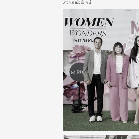
บางกะปิ เมื่อเร็ว ๆ นี้