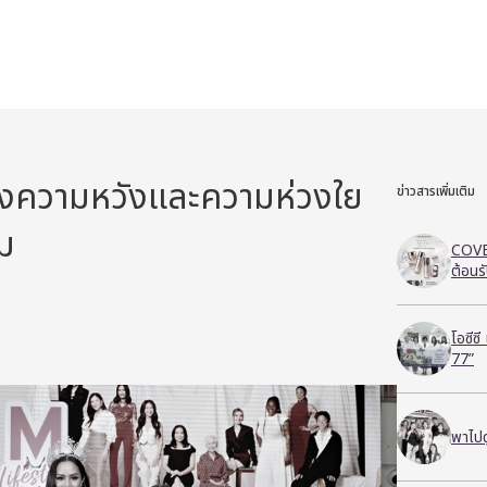
แห่งความหวังและความห่วงใย
ข่าวสารเพิ่มเติม
นม
COVE
ต้อนร
โอซีซ
77”
พาไปด