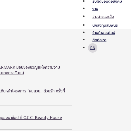
รับผิดชอบต่อสังคม
งาน
ข่าวสารและสื่อ
นักลงทุนสัมพันธ์
ร้านค้าออนไลน์
ติดต่อเรา
EN
RMARK มอบของขวัญแห่งความงาม
ับเทศกาลวันแม่
ี เดินหน้าโครงการ “ผมสวย…ด้วยรัก ครั้งที่
ูของน่าช้อป ที่ O.C.C. Beauty House