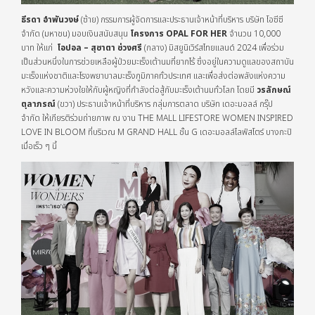
ธีรดา อำพันวงษ์
(ซ้าย) กรรมการผู้จัดการและประธานเจ้าหน้าที่บริหาร บริษัท โอซีซี
จำกัด (มหาชน) มอบเงินสนับสนุน
โครงการ
OPAL FOR HER
จำนวน 10,000
บาท ให้แก่
โอปอล – สุชาตา ช่วงศรี
(กลาง)
มิสยูนิเวิร์สไทยแลนด์ 2024 เพื่อร่วม
เป็นส่วนหนึ่งในการช่วยเหลือผู้ป่วยมะเร็งเต้านมที่ยากไร้ ซึ่งอยู่ในความดูแลของสถาบัน
มะเร็งแห่งชาติและโรงพยาบาลมะเร็งภูมิภาคทั่วประเทศ และเพื่อส่งต่อพลังแห่งความ
หวังและความห่วงใยให้กับผู้หญิงที่กำลังต่อสู้กับมะเร็งเต้านมทั่วโลก โดยมี
วรลักษณ์
ตุลาภรณ์
(ขวา) ประธานเจ้าหน้าที่บริหาร กลุ่มการตลาด บริษัท เดอะมอลล์ กรุ๊ป
จำกัด ให้เกียรติร่วมถ่ายภาพ ณ งาน THE MALL LIFESTORE WOMEN INSPIRED
LOVE IN BLOOM ที่บริเวณ M GRAND HALL ชั้น G เดอะมอลล์ไลฟ์สโตร์ บางกะปิ
เมื่อเร็ว ๆ นี้