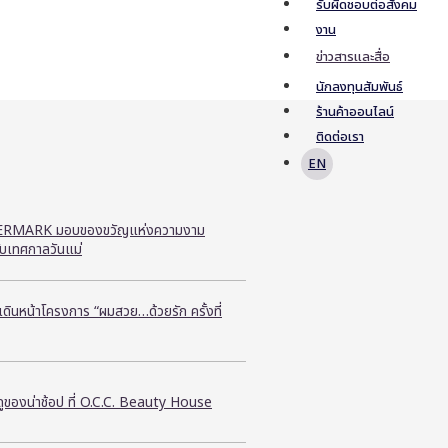
รับผิดชอบต่อสังคม
งาน
ข่าวสารและสื่อ
นักลงทุนสัมพันธ์
ร้านค้าออนไลน์
ติดต่อเรา
EN
RMARK มอบของขวัญแห่งความงาม
ับเทศกาลวันแม่
ี เดินหน้าโครงการ “ผมสวย…ด้วยรัก ครั้งที่
ูของน่าช้อป ที่ O.C.C. Beauty House