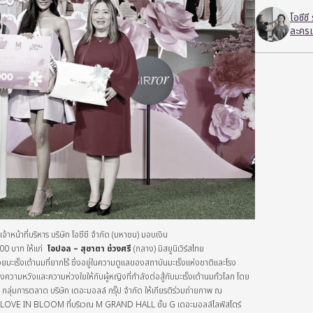
โอซีซ
ละครเ
้าหน้าที่บริหาร บริษัท โอซีซี จำกัด (มหาชน) มอบเงิน
00 บาท ให้แก่
โอปอล – สุชาตา ช่วงศรี
(กลาง)
มิสยูนิเวิร์สไทย
่วยมะเร็งเต้านมที่ยากไร้ ซึ่งอยู่ในความดูแลของสถาบันมะเร็งแห่งชาติและโรง
งความหวังและความห่วงใยให้กับผู้หญิงที่กำลังต่อสู้กับมะเร็งเต้านมทั่วโลก โดย
ร กลุ่มการตลาด บริษัท เดอะมอลล์ กรุ๊ป จำกัด ให้เกียรติร่วมถ่ายภาพ ณ
E IN BLOOM ที่บริเวณ M GRAND HALL ชั้น G เดอะมอลล์ไลฟ์สโตร์