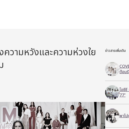
แห่งความหวังและความห่วงใย
ข่าวสารเพิ่มเติม
นม
COVE
ต้อนร
โอซีซ
77”
พาไปด