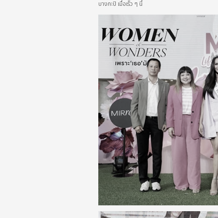
บางกะปิ เมื่อเร็ว ๆ นี้