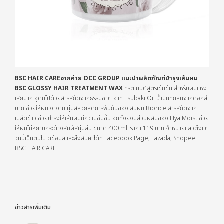
BSC HAIR CAREจากค่าย OCC GROUP แนะนำผลิตภัณฑ์บำรุงเส้นผม
BSC GLOSSY HAIR TREATMENT WAX
ทรีตเมนต์สูตรเข้มข้น สำหรับผมแห้ง
เสียมาก อุดมไปด้วยสารสกัดจากธรรมชาติ อาทิ Tsubaki Oil น้ำมันที่กลั่นจากดอกสึ
บากิ ช่วยให้ผมเงางาม นุ่มสลวยลดการพันกันของเส้นผม Biorice สารสกัดจาก
เมล็ดข้าว ช่วยบำรุงให้เส้นผมมีความชุ่มชื้น อีกทั้งยังมีส่วนผสมของ Hya Moist ช่วย
ให้ผมไม่หยาบกระด้างสัมผัสนุ่มลื่น ขนาด 400 ml. ราคา 119 บาท จำหน่ายแล้วตั้งแต่
วันนี้เป็นต้นไป ดูข้อมูลและสั่งสินค้าได้ที่ Facebook Page, Lazada, Shopee :
BSC HAIR CARE
ข่าวสารเพิ่มเติม