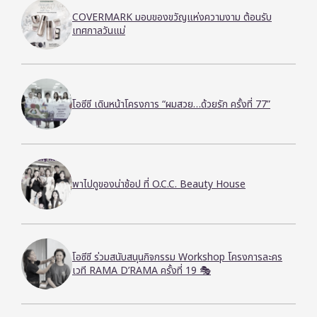
COVERMARK มอบของขวัญแห่งความงาม ต้อนรับ
เทศกาลวันแม่
โอซีซี เดินหน้าโครงการ “ผมสวย…ด้วยรัก ครั้งที่ 77”
พาไปดูของน่าช้อป ที่ O.C.C. Beauty House
โอซีซี ร่วมสนับสนุนกิจกรรม Workshop โครงการละคร
เวที RAMA D’RAMA ครั้งที่ 19 🎭