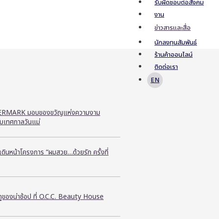
รับผิดชอบต่อสังคม
งาน
ข่าวสารและสื่อ
นักลงทุนสัมพันธ์
ร้านค้าออนไลน์
ติดต่อเรา
EN
RMARK มอบของขวัญแห่งความงาม
ับเทศกาลวันแม่
ี เดินหน้าโครงการ “ผมสวย…ด้วยรัก ครั้งที่
ูของน่าช้อป ที่ O.C.C. Beauty House