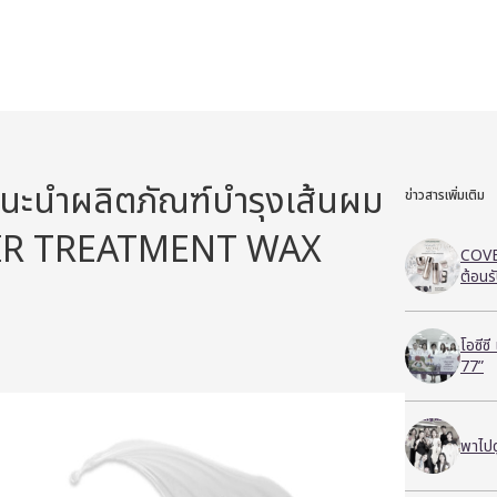
ะนำผลิตภัณฑ์บำรุงเส้นผม
ข่าวสารเพิ่มเติม
IR TREATMENT WAX
COVE
ต้อนร
โอซีซ
77”
พาไปด