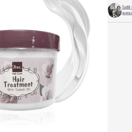
โอซีซ
ละครเ