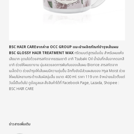
BSC HAIR CAREจากค่าย OCC GROUP แนะนำผลิตภัณฑ์บำรุงเส้นผม
BSC GLOSSY HAIR TREATMENT WAX
ทรีตเมนต์สูตรเข้มข้น สำหรับผมแห้ง
เสียมาก อุดมไปด้วยสารสกัดจากธรรมชาติ อาทิ Tsubaki Oil น้ำมันที่กลั่นจากดอกสึ
บากิ ช่วยให้ผมเงางาม นุ่มสลวยลดการพันกันของเส้นผม Biorice สารสกัดจาก
เมล็ดข้าว ช่วยบำรุงให้เส้นผมมีความชุ่มชื้น อีกทั้งยังมีส่วนผสมของ Hya Moist ช่วย
ให้ผมไม่หยาบกระด้างสัมผัสนุ่มลื่น ขนาด 400 ml. ราคา 119 บาท จำหน่ายแล้วตั้งแต่
วันนี้เป็นต้นไป ดูข้อมูลและสั่งสินค้าได้ที่ Facebook Page, Lazada, Shopee :
BSC HAIR CARE
ข่าวสารเพิ่มเติม