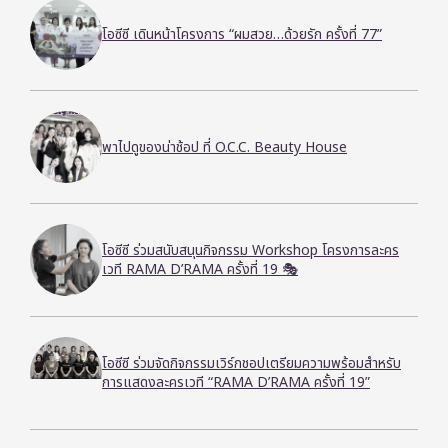
โอซีซี เดินหน้าโครงการ “ผมสวย…ด้วยรัก ครั้งที่ 77”
พาไปดูของน่าช้อป ที่ O.C.C. Beauty House
โอซีซี ร่วมสนับสนุนกิจกรรม Workshop โครงการละคร
เวที RAMA D’RAMA ครั้งที่ 19 🎭
โอซีซี ร่วมจัดกิจกรรมเวิร์กชอปเตรียมความพร้อมสำหรับ
การแสดงละครเวที “RAMA D’RAMA ครั้งที่ 19”