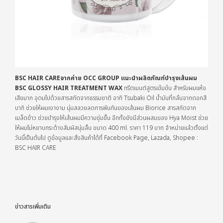
BSC HAIR CAREจากค่าย OCC GROUP แนะนำผลิตภัณฑ์บำรุงเส้นผม
BSC GLOSSY HAIR TREATMENT WAX
ทรีตเมนต์สูตรเข้มข้น สำหรับผมแห้ง
เสียมาก อุดมไปด้วยสารสกัดจากธรรมชาติ อาทิ Tsubaki Oil น้ำมันที่กลั่นจากดอกสึ
บากิ ช่วยให้ผมเงางาม นุ่มสลวยลดการพันกันของเส้นผม Biorice สารสกัดจาก
เมล็ดข้าว ช่วยบำรุงให้เส้นผมมีความชุ่มชื้น อีกทั้งยังมีส่วนผสมของ Hya Moist ช่วย
ให้ผมไม่หยาบกระด้างสัมผัสนุ่มลื่น ขนาด 400 ml. ราคา 119 บาท จำหน่ายแล้วตั้งแต่
วันนี้เป็นต้นไป ดูข้อมูลและสั่งสินค้าได้ที่ Facebook Page, Lazada, Shopee :
BSC HAIR CARE
ข่าวสารเพิ่มเติม