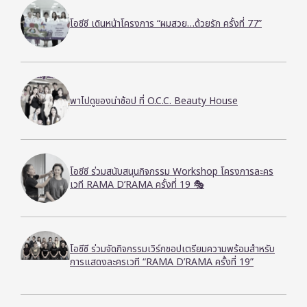
โอซีซี เดินหน้าโครงการ “ผมสวย…ด้วยรัก ครั้งที่ 77”
พาไปดูของน่าช้อป ที่ O.C.C. Beauty House
โอซีซี ร่วมสนับสนุนกิจกรรม Workshop โครงการละคร
เวที RAMA D’RAMA ครั้งที่ 19 🎭
โอซีซี ร่วมจัดกิจกรรมเวิร์กชอปเตรียมความพร้อมสำหรับ
การแสดงละครเวที “RAMA D’RAMA ครั้งที่ 19”