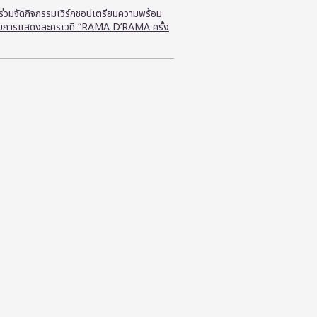
ี ร่วมจัดกิจกรรมเวิร์กชอปเตรียมความพร้อม
ับการแสดงละครเวที “RAMA D’RAMA ครั้ง