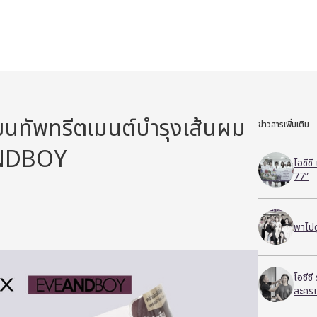
ทัพทรีตเมนต์บำรุงเส้นผม
ข่าวสารเพิ่มเติม
ANDBOY
โอซีซ
77”
พาไปด
โอซีซ
ละครเ