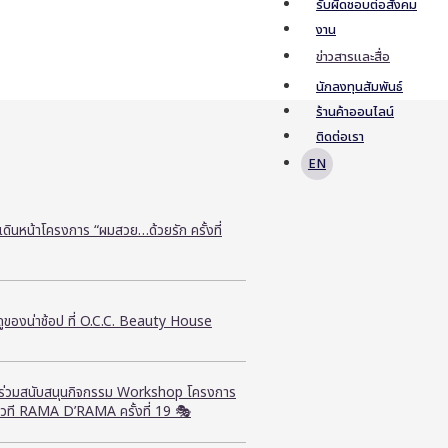
รับผิดชอบต่อสังคม
งาน
ข่าวสารและสื่อ
นักลงทุนสัมพันธ์
ร้านค้าออนไลน์
ติดต่อเรา
EN
ี เดินหน้าโครงการ “ผมสวย…ด้วยรัก ครั้งที่
ูของน่าช้อป ที่ O.C.C. Beauty House
ี ร่วมสนับสนุนกิจกรรม Workshop โครงการ
วที RAMA D’RAMA ครั้งที่ 19 🎭