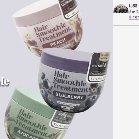
โอซีซ
สำหร
ที่ 19”