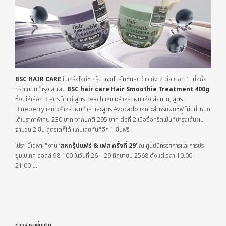
BSC HAIR CARE
ในเครือโอซีซี กรุ๊ป แจกโปรโมชั่นสุดว้าว ถึง 2 ต่อ ต่อที่ 1 เมื่อซื้อ
ทรีตเม้นท์บำรุงเส้นผม
BSC hair care Hair Smoothie Treatment 400g
ซึ่งมีให้เลือก 3 สูตร ได้แก่ สูตร Peach เหมาะสำหรับผมแห้งเสียมาก, สูตร
Blueberry เหมาะสำหรับผมทำสี และสูตร Avocado เหมาะสำหรับผมชี้ฟู ไม่มีน้ำหนัก
ได้ในราคาพิเศษ 230 บาท จากปกติ 295 บาท ต่อที่ 2 เมื่อซื้อทรีตเม้นท์บำรุงเส้นผม
จำนวน 2 ชิ้น สูตรใดก็ได้ แถมเลยทันทีอีก 1 ชิ้นฟรี!
โปรฯ นี้เฉพาะที่งาน ‘
สหกรุ๊ปแฟร์ & เฟส ครั้งที่ 29’
ณ ศูนย์นิทรรศการและการประ
ชุมไบเทค ฮอลล์ 98-100 ในวันที่ 26 – 29 มิถุนายน 2568 ตั้งแต่เวลา 10.00 –
21.00 น.
ข่าวสารเพิ่มเติม