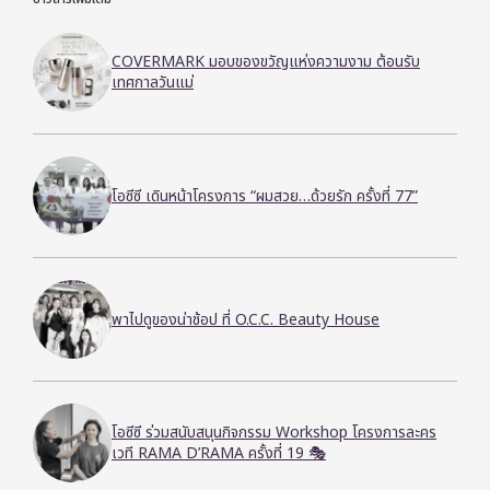
COVERMARK มอบของขวัญแห่งความงาม ต้อนรับ
เทศกาลวันแม่
โอซีซี เดินหน้าโครงการ “ผมสวย…ด้วยรัก ครั้งที่ 77”
พาไปดูของน่าช้อป ที่ O.C.C. Beauty House
โอซีซี ร่วมสนับสนุนกิจกรรม Workshop โครงการละคร
เวที RAMA D’RAMA ครั้งที่ 19 🎭