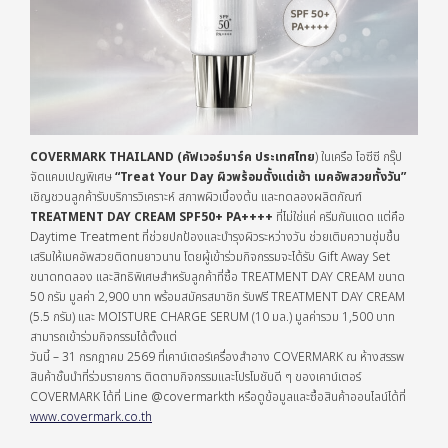
COVERMARK THAILAND (คัฟเวอร์มาร์ค ประเทศไทย
) ในเครือ โอซีซี กรุ๊ป
จัดแคมเปญพิเศษ
“Treat Your Day ผิวพร้อมตั้งแต่เช้า เมคอัพสวยทั้งวัน”
เชิญชวนลูกค้ารับบริการวิเคราะห์ สภาพผิวเบื้องต้น และทดลองผลิตภัณฑ์
TREATMENT DAY CREAM
SPF50+ PA++++
ที่ไม่ใช่แค่ ครีมกันแดด แต่คือ
Daytime Treatment ที่ช่วยปกป้องและบำรุงผิวระหว่างวัน ช่วยเติมความชุ่มชื้น
เสริมให้เมคอัพสวยติดทนยาวนาน โดยผู้เข้าร่วมกิจกรรมจะได้รับ Gift Away Set
ขนาดทดลอง และสิทธิพิเศษสำหรับลูกค้าที่ซื้อ TREATMENT DAY CREAM ขนาด
50 กรัม มูลค่า 2,900 บาท พร้อมสมัครสมาชิก รับฟรี TREATMENT DAY CREAM
(5.5 กรัม) และ MOISTURE CHARGE SERUM (10 มล.) มูลค่ารวม 1,500 บาท
สามารถเข้าร่วมกิจกรรมได้ตั้งแต่
วันนี้ – 31 กรกฎาคม 2569 ที่เคาน์เตอร์เครื่องสำอาง COVERMARK ณ ห้างสรรพ
สินค้าชั้นนำที่ร่วมรายการ ติดตามกิจกรรมและโปรโมชันดี ๆ ของเคาน์เตอร์
COVERMARK ได้ที่ Line @covermarkth หรือดูข้อมูลและซื้อสินค้าออนไลน์ได้ที่
www.covermark.co.th