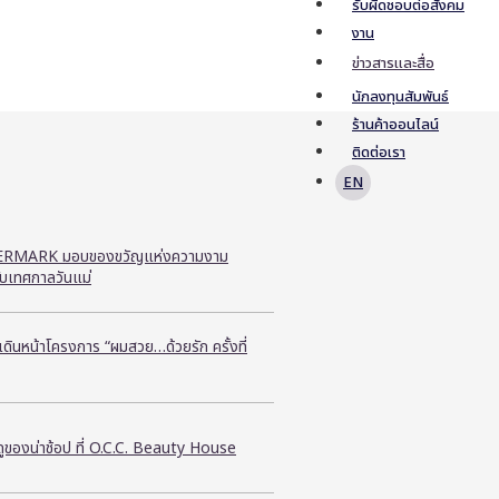
รับผิดชอบต่อสังคม
งาน
ข่าวสารและสื่อ
นักลงทุนสัมพันธ์
ร้านค้าออนไลน์
ติดต่อเรา
EN
RMARK มอบของขวัญแห่งความงาม
ับเทศกาลวันแม่
ี เดินหน้าโครงการ “ผมสวย…ด้วยรัก ครั้งที่
ูของน่าช้อป ที่ O.C.C. Beauty House