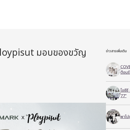
oypisut มอบของขวัญ
ข่าวสารเพิ่มเติม
COVE
ต้อนร
โอซีซ
77”
พาไปด