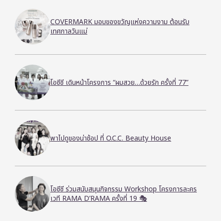
COVERMARK มอบของขวัญแห่งความงาม ต้อนรับ
เทศกาลวันแม่
โอซีซี เดินหน้าโครงการ “ผมสวย…ด้วยรัก ครั้งที่ 77”
พาไปดูของน่าช้อป ที่ O.C.C. Beauty House
โอซีซี ร่วมสนับสนุนกิจกรรม Workshop โครงการละคร
เวที RAMA D’RAMA ครั้งที่ 19 🎭