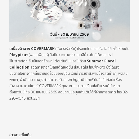
เครื่องสำอาง COVERMARK
(คัฟเวอร์มาร์ค) ประเทศไทย ในเครือ โอซีซี กรุ๊ป ร่วมกับ
Ploypisut
(พลอยพิศุทธ์) ศิลปินวาดภาพประกอบสีน้ำ สไตล์
Botanical
Illustration อันเป็นเอกลักษณ์ ต้อนรับซัมเมอร์นี้ ด้วย
Summer Floral
Collection
ลวดลายดอกไม้ลิมิเต็ดเอดิชั่น สีสันสดใส โทนฟ้า-ขาว ซึ่งได้แรง
บันดาลใจมาจากกลิ่นอายฤดูร้อนของญี่ปุ่น ได้แก่ กระเป๋าสะพายข้างสุดน่ารัก, พัดลม
พกพา, ผ้าพันคอ และถุงผ้า สามารถรับของขวัญสุดพิเศษฟรีทันที เมื่อช้อปเครื่อง
สำอาง ณ เคาน์เตอร์ COVERMARK ทุกสาขา ครบตามเงื่อนไขที่แบรนด์กำหนด
ตั้งแต่วันนี้ ถึง 30 เมษายน 2569 สอบถามข้อมูลเพิ่มเติมได้ที่ฝ่ายการตลาด โทร.02-
295-4545 ext.334
ข่าวสารเพิ่มเติม