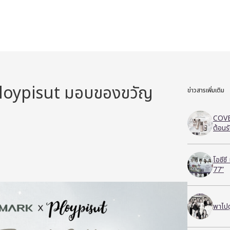
oypisut มอบของขวัญ
ข่าวสารเพิ่มเติม
COVE
ต้อนร
โอซีซ
77”
พาไปด