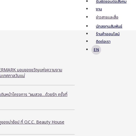
รับผิดชอบต่อสังคม
งาน
ข่าวสารและสื่อ
นักลงทุนสัมพันธ์
ร้านค้าออนไลน์
ติดต่อเรา
EN
RMARK มอบของขวัญแห่งความงาม
ับเทศกาลวันแม่
ี เดินหน้าโครงการ “ผมสวย…ด้วยรัก ครั้งที่
ูของน่าช้อป ที่ O.C.C. Beauty House