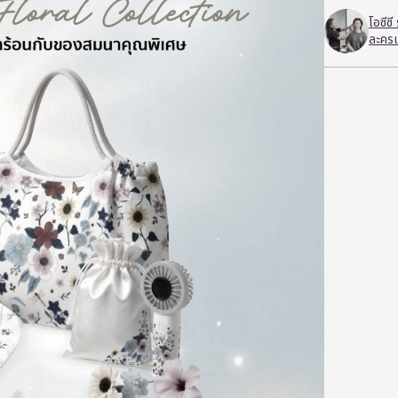
โอซีซ
ละครเ