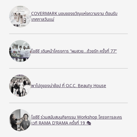
COVERMARK มอบของขวัญแห่งความงาม ต้อนรับ
เทศกาลวันแม่
โอซีซี เดินหน้าโครงการ “ผมสวย…ด้วยรัก ครั้งที่ 77”
พาไปดูของน่าช้อป ที่ O.C.C. Beauty House
โอซีซี ร่วมสนับสนุนกิจกรรม Workshop โครงการละคร
เวที RAMA D’RAMA ครั้งที่ 19 🎭