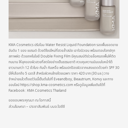
KMA Cosmetics ปรับโฉม Water Resist Liquid Foundation รองพื้นยอดขาย
อันดับ 1 ของ แบรนด์ ด้วยดีไซน์ใหม่ที่สวยล้ำสมัย เอาใจนิวเจน พร้อมตอบโจทย์ทุก
สภาพผิว ด้วยเทคโนโลยี Double Fixing Film มีคุณสมบัติช่วยล็อครองพื้นให้ติด
ทนนาน ให้ลุคของผิวสวยที่สดใสอย่างเป็นธรรมชาติ ควบคุมความมันบนใบหน้าได้
ยาวนานกว่า 12 ชั่วโมง กันน้ำ กันเหงื่อ พร้อมปกป้องผิวจากแสงแดดด้วยค่า SPF 30
มีให้เลือกถึง 5 เฉดสี สำหรับผิวคนไทยโดยเฉพาะ ราคา 420 บาท (30 มล.) วาง
จำหน่ายแล้วตั้งแต่วันนี้เป็นต้นไปที่ Eveandboy, Beautrium, Konvy และทาง
ออนไลน์ https://shop.kma-cosmetics.com หรือดูข้อมูลเพิ่มเติมได้ที่
Facebook : KMA Cosmetics Thailand
ขอขอบพระคุณมา ณ โอกาสนี้
ส่วนโฆษณา – ประชาสัมพันธ์ บมจ.โอซีซี