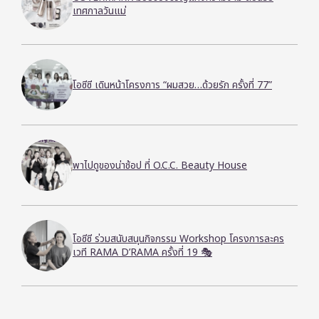
เทศกาลวันแม่
โอซีซี เดินหน้าโครงการ “ผมสวย…ด้วยรัก ครั้งที่ 77”
พาไปดูของน่าช้อป ที่ O.C.C. Beauty House
โอซีซี ร่วมสนับสนุนกิจกรรม Workshop โครงการละคร
เวที RAMA D’RAMA ครั้งที่ 19 🎭