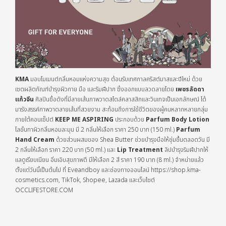
KMA
มอบโมเมนต์กลิ่นหอมแห่งความสุข ต้อนรับเทศกาลคริสต์มาสและปีใหม่ ด้วย
เซตผลิตภัณฑ์บำรุงผิวกาย มือ และริมฝีปาก ซึ่งออกแบบลวดลายโดย
เพชรลัดดา
แก้วจีน
ศิลปินชื่อดังที่มีลายเส้นภาพวาดสไตล์คลาสสิกและวินเทจเป็นเอกลักษณ์ ได้
มารังสรรค์ภาพวาดลายเส้นที่สวยงาม สะท้อนถึงการใช้ชีวิตของผู้คนหลากหลายกลุ่ม
ภายใต้คอนเซ็ปต์
KEEP ME ASPIRING
ประกอบด้วย
Parfum Body Lotion
โลชั่นทาผิวกลิ่นหอมละมุน มี 2 กลิ่นให้เลือก ราคา 250 บาท (150 ml.)
Parfum
Hand Cream
ด้วยส่วนผสมของ Shea Butter ช่วยบำรุงมือให้ชุ่มชื้นตลอดวัน มี
2 กลิ่นให้เลือก ราคา 220 บาท (50 ml.) และ
Lip Treatment
ลิปบำรุงริมฝีปากให้
แลดูเรียบเนียน อิ่มเอิบสุขภาพดี มีให้เลือก 2 สี ราคา 190 บาท (8 ml.) จำหน่ายแล้ว
ตั้งแต่วันนี้เป็นต้นไป ที่ Eveandboy และช่องทางออนไลน์ https://shop.kma-
cosmetics.com, TikTok, Shopee, Lazada และเว็บไซต์
OCCLIFESTORE.COM