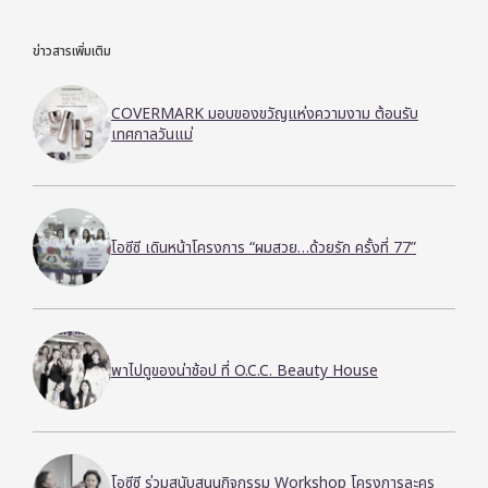
ข่าวสารเพิ่มเติม
COVERMARK มอบของขวัญแห่งความงาม ต้อนรับ
เทศกาลวันแม่
โอซีซี เดินหน้าโครงการ “ผมสวย…ด้วยรัก ครั้งที่ 77”
พาไปดูของน่าช้อป ที่ O.C.C. Beauty House
โอซีซี ร่วมสนับสนุนกิจกรรม Workshop โครงการละคร