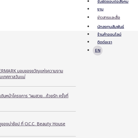
รับผิดชอบต่อสังคม
งาน
ข่าวสารและสื่อ
นักลงทุนสัมพันธ์
ร้านค้าออนไลน์
ติดต่อเรา
EN
RMARK มอบของขวัญแห่งความงาม
ับเทศกาลวันแม่
ี เดินหน้าโครงการ “ผมสวย…ด้วยรัก ครั้งที่
ูของน่าช้อป ที่ O.C.C. Beauty House