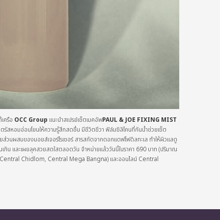
้เครือ
OCC Group
แนะนำสเปรย์เซ็ตเมคอัพ
PAUL & JOE FIXING MIST
สหอมอ่อนโยนให้ความรู้สึกสดชื่น มีชีวิตชีวา ฟิล์มซิลิโคนที่กันน้ำช่วยเซ็ต
้วยส่วนผสมของมอยส์เจอร์ไรเซอร์ สารสกัดจากดอกแดฟโฟดิลทะเล
ทำให้ผิวแลดู
นเกิน และเผยลุคสวยสดใสตลอดวัน จำหน่ายแล้ววันนี้ในราคา 690 บาท (ปริมาณ
JOE (Central Chidlom, Central Mega Bangna) และออนไลน์ Central