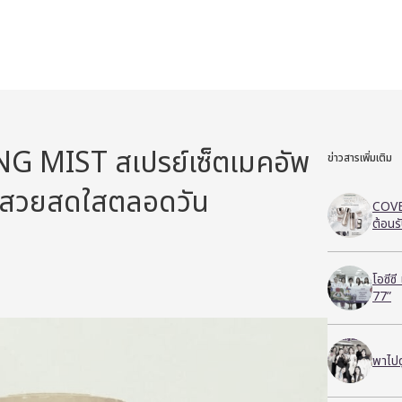
G MIST สเปรย์เซ็ตเมคอัพ
ข่าวสารเพิ่มเติม
ว์ สวยสดใสตลอดวัน
COVE
ต้อนร
โอซีซ
77”
พาไปด