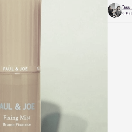
โอซีซ
ละครเ