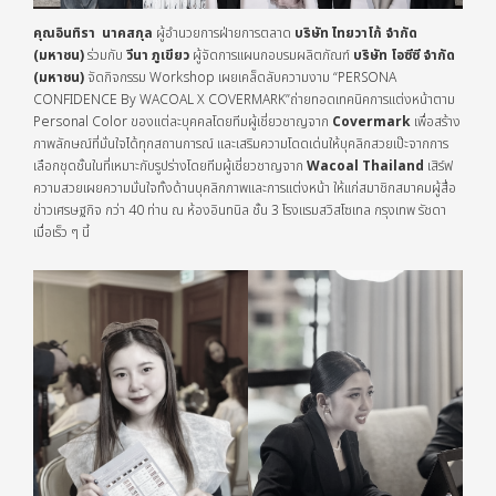
คุณอินทิรา นาคสกุล
ผู้อำนวยการฝ่ายการตลาด
บริษัท ไทยวาโก้ จำกัด
(มหาชน)
ร่วมกับ
วีนา ภูเขียว
ผู้จัดการแผนกอบรมผลิตภัณฑ์
บริษัท โอซีซี จำกัด
(มหาชน)
จัดกิจกรรม Workshop เผยเคล็ดลับความงาม “PERSONA
CONFIDENCE By WACOAL X COVERMARK”ถ่ายทอดเทคนิคการแต่งหน้าตาม
Personal Color ของแต่ละบุคคลโดยทีมผู้เชี่ยวชาญจาก
Covermark
เพื่อสร้าง
ภาพลักษณ์ที่มั่นใจได้ทุกสถานการณ์ และเสริมความโดดเด่นให้บุคลิกสวยเป๊ะจากการ
เลือกชุดชั้นในที่เหมาะกับรูปร่างโดยทีมผู้เชี่ยวชาญจาก
Wacoal Thailand
เสิร์ฟ
ความสวยเผยความมั่นใจทั้งด้านบุคลิกภาพและการแต่งหน้า ให้แก่สมาชิกสมาคมผู้สื่อ
ข่าวเศรษฐกิจ กว่า 40 ท่าน ณ ห้องอินทนิล ชั้น 3 โรงแรมสวิสโซเทล กรุงเทพ รัชดา
เมื่อเร็ว ๆ นี้