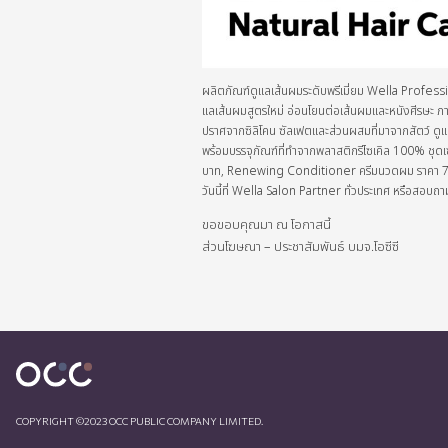
ผลิตภัณฑ์ดูแลเส้นผมระดับพรีเมี่ยม Wella Professi
แลเส้นผมสูตรใหม่ อ่อนโยนต่อเส้นผมและหนังศีรษะ
ปราศจากซิลิโคน ซัลเฟตและส่วนผสมที่มาจากสัตว์ ดูแ
พร้อมบรรจุภัณฑ์ที่ทำจากพลาสติกรีไซเคิล 100%
บาท, Renewing Conditioner ครีมนวดผม ราคา 74
วันนี้ที่ Wella Salon Partner ทั่วประเทศ หรือสอ
ขอขอบคุณมา ณ โอกาสนี้
ส่วนโฆษณา – ประชาสัมพันธ์ บมจ.โอซีซี
COPYRIGHT ©2023 OCC PUBLIC COMPANY LIMITED.