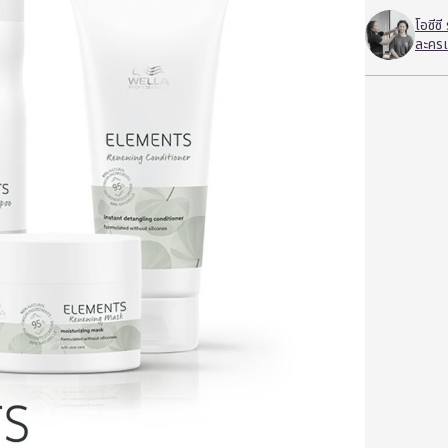
โอซีซ
ละครเ