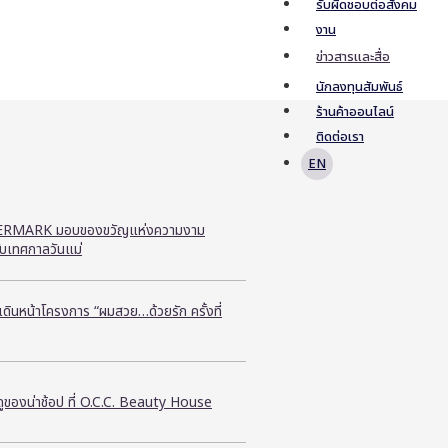
รับผิดชอบต่อสังคม
งาน
ข่าวสารและสื่อ
นักลงทุนสัมพันธ์
ร้านค้าออนไลน์
ติดต่อเรา
EN
RMARK มอบของขวัญแห่งความงาม
ับเทศกาลวันแม่
ี เดินหน้าโครงการ “ผมสวย…ด้วยรัก ครั้งที่
ูของน่าช้อป ที่ O.C.C. Beauty House