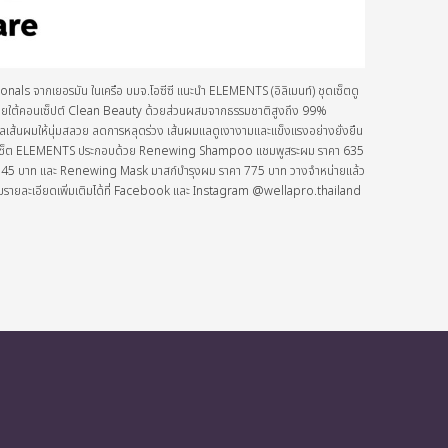
onals จากเยอรมัน ในเครือ บมจ.โอซีซี แนะนำ ELEMENTS (อิลิเมนท์) ชุดเซ็ตดู
 ภายใต้คอนเซ็ปต์ Clean Beauty ด้วยส่วนผสมจากธรรมชาติสูงถึง 99%
ลเส้นผมให้นุ่มสลวย ลดการหลุดร่วง เส้นผมแลดูเงางามและแข็งแรงอย่างยั่งยืน
 ชุดเซ็ต ELEMENTS ประกอบด้วย Renewing Shampoo แชมพูสระผม ราคา 635
5 บาท และ Renewing Mask มาสก์บำรุงผม ราคา 775 บาท วางจำหน่ายแล้ว
บถามรายละเอียดเพิ่มเติมได้ที่ Facebook และ Instagram @wellapro.thailand