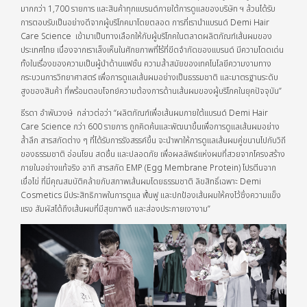
มากกว่า 1,700 รายการ และสินค้าทุกแบรนด์ภายใต้การดูแลของบริษัท ฯ ล้วนได้รับ
การตอบรับเป็นอย่างดีจากผู้บริโภคมาโดยตลอด การที่เรานำแบรนด์ Demi Hair
Care Science เข้ามาเป็นทางเลือกให้กับผู้บริโภคในตลาดผลิตภัณฑ์เส้นผมของ
ประเทศไทย เนื่องจากเราเล็งเห็นในศักยภาพที่ไร้ที่ขีดจำกัดของแบรนด์ มีความโดดเด่น
ทั้งในเรื่องของความเป็นผู้นำด้านแฟชั่น ความล้ำสมัยของเทคโนโลยีความงามทาง
กระบวนการวิทยาศาสตร์ เพื่อการดูแลเส้นผมอย่างเป็นธรรมชาติ และมาตรฐานระดับ
สูงของสินค้า ที่พร้อมตอบโจทย์ความต้องการด้านเส้นผมของผู้บริโภคในยุคปัจจุบัน”
ธีรดา อำพันวงษ์ กล่าวต่อว่า “ผลิตภัณฑ์เพื่อเส้นผมภายใต้แบรนด์ Demi Hair
Care Science กว่า 600 รายการ ถูกคิดค้นและพัฒนาขึ้นเพื่อการดูแลเส้นผมอย่าง
ล้ำลึก สารสกัดต่าง ๆ ที่ได้รับการรังสรรค์ขึ้น จะนำพาให้การดูแลเส้นผมคู่ขนานไปกับวิถี
ของธรรมชาติ อ่อนโยน สดชื่น และปลอดภัย เพื่อผลลัพธ์แห่งผมที่สวยจากโครงสร้าง
ภายในอย่างแท้จริง อาทิ สารสกัด EMP (Egg Membrane Protein) โปรตีนจาก
เยื่อไข่ ที่มีคุณสมบัติคล้ายกับสภาพเส้นผมโดยธรรมชาติ ลิขสิทธิ์เฉพาะ Demi
Cosmetics มีประสิทธิภาพในการดูแล ฟื้นฟู และปกป้องเส้นผมให้คงไว้ซึ่งความแข็ง
แรง สัมผัสได้ถึงเส้นผมที่มีสุขภาพดี และส่องประกายเงางาม”