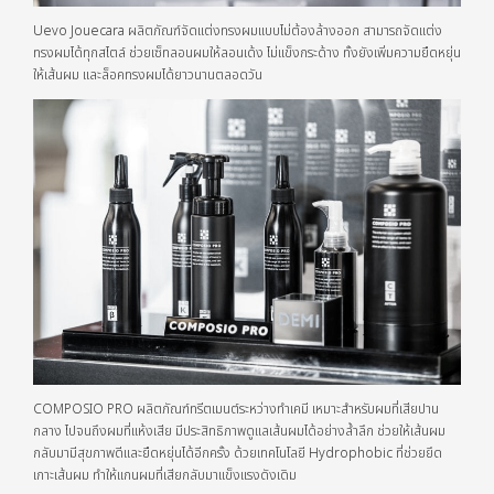
Uevo Jouecara ผลิตภัณฑ์จัดแต่งทรงผมแบบไม่ต้องล้างออก สามารถจัดแต่ง
ทรงผมได้ทุกสไตล์ ช่วยเซ็ทลอนผมให้ลอนเด้ง ไม่แข็งกระด้าง ทั้งยังเพิ่มความยืดหยุ่น
ให้เส้นผม และล็อคทรงผมได้ยาวนานตลอดวัน
COMPOSIO PRO ผลิตภัณฑ์ทรีตเมนต์ระหว่างทำเคมี เหมาะสำหรับผมที่เสียปาน
กลาง ไปจนถึงผมที่แห้งเสีย มีประสิทธิภาพดูแลเส้นผมได้อย่างล้ำลึก ช่วยให้เส้นผม
กลับมามีสุขภาพดีและยืดหยุ่นได้อีกครั้ง ด้วยเทคโนโลยี Hydrophobic ที่ช่วยยึด
เกาะเส้นผม ทำให้แกนผมที่เสียกลับมาแข็งแรงดังเดิม