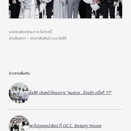
ขอขอบพระคุณมา ณ โอกาสนี้
ส่วนโฆษณา – ประชาสัมพันธ์ บมจ.โอซีซี
ข่าวสารเพิ่มเติม
โอซีซี เดินหน้าโครงการ “ผมสวย…ด้วยรัก ครั้งที่ 77”
พาไปดูของน่าช้อป ที่ O.C.C. Beauty House