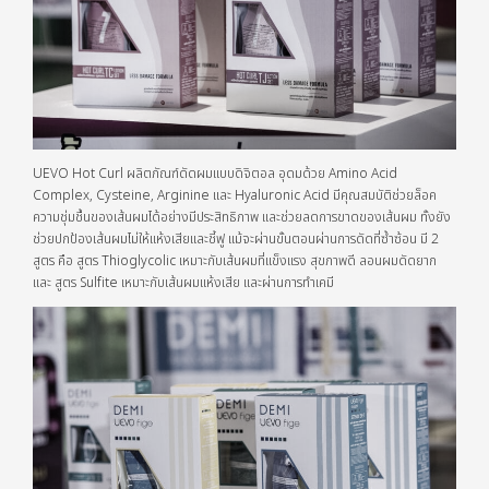
UEVO Hot Curl ผลิตภัณฑ์ดัดผมแบบดิจิตอล อุดมด้วย Amino Acid
Complex, Cysteine, Arginine และ Hyaluronic Acid มีคุณสมบัติช่วยล็อค
ความชุ่มชื้นของเส้นผมได้อย่างมีประสิทธิภาพ และช่วยลดการขาดของเส้นผม ทั้งยัง
ช่วยปกป้องเส้นผมไม่ให้แห้งเสียและชี้ฟู แม้จะผ่านขั้นตอนผ่านการดัดที่ซ้ำซ้อน มี 2
สูตร คือ สูตร Thioglycolic เหมาะกับเส้นผมที่แข็งแรง สุขภาพดี ลอนผมดัดยาก
และ สูตร Sulfite เหมาะกับเส้นผมแห้งเสีย และผ่านการทำเคมี