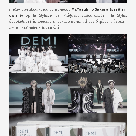
ภายในงานมีการโชว์ผลงานดีไซน์ทรงผมของ
Mr.Yasuhiro Sakurai(ยาสุฮิโระ
ซากุราอิ)
Top Hair Stylist จากประเทศญี่ปุ่น รวมถึงแฟชั่นแฮร์โชว์จาก Hair Stylist
ชื่อดังในประเทศ ที่มาร่วมเนรมิตและออกแบบทรงผมสุดล้ำสมัย ให้ผู้ร่วมงานได้ชมและ
อัพเดตเทรนด์ผมใหม่ ๆ ในงานครั้งนี้