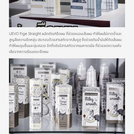
UEVO Fige Straight ผลิตภัณฑ์ยืดผม ที่ช่วยถนอมเส้นผม ทำให้ผมไม่ขาดน้ำและ
สูญสียความยืดหยุ่น ประกอบด้วยสารสกัดจากส้มยูสุ ซึ่งช่วยเติมน้ำมันให้กับเส้นผม
ทำให้ผมชุมชื้นและนุ่มสลวย อีกทั้งยังมีสารสกัดจากแมคาเดเมีย ที่ช่วยลดความแห้ง
เสียจากความร้อนขณะยืดผม