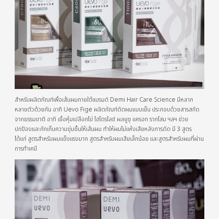
สำหรับผลิตภัณฑ์เพื่อเส้นผมภายใต้แบรนด์ Demi Hair Care Science มีหลาก
หลายตัวด้วยกัน อาทิ Uevo Fige ผลิตภัณฑ์ดัดผมแบบเย็น ประกอบด้วยสารสกัด
จากธรรมชาติ อาทิ เยื่อหุ้มเปลือกไข่ ไฮโดรไลซ์ ผลยูซุ แครอท รากโสม ฯลฯ ช่วย
ปกป้องและกักเก็บความชุ่มชื้นให้เส้นผม ทำให้ผมไม่แห้งเสียหลังการดัด มี 3 สูตร
ได้แก่ สูตรสำหรับผมแข็งแรงมาก สูตรสำหรับผมเสียเล็กน้อย และสูตรสำหรับผมที่ผ่าน
การทำเคมี