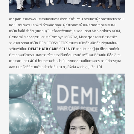
กาญจนา สายสิริพร ประธานกรรมการ ธีรดา อำพันวงษ์ กรรมการผู้จัดการและประธาน
เจ้าหน้าที่บริหาร และพัชรี ธำรงกิตติคุณ ผู้อำนวยการฝ่ายผลิตภัณฑ์ดูแลเส้นผม
บริษัท โอซีซี จำกัด (มหาชน) ในเครือสหพัฒนพิบูล พร้อมด้วย Mr.Norihiro AOKI,
General Manager และ Mr.Tomoya MORIYA, Manager ฝ่ายบริหารธุรกิจ
ระหว่างประเทศ บริษัท DEMI COSMETICS ร่วมงานเปิดตัวผลิตภัณฑ์ดูแลเส้นผม
ระดับพรีเมียม
DEMI HAIR CARE SCIENCE
จากประเทศญี่ปุ่น ที่โดดเด่นทั้งใน
เรื่องของนวัตกรรม และการสร้างสรรค์ที่สะท้อนเทรนด์แฟชั่นผมที่ล้ำสมัย มีชื่อเสียง
มายาวนานกว่า 40 ปี โดยจะวางจำหน่ายในประเทศอย่างเป็นทางการ ภายใต้การดูแล
ของ บมจ.โอซีซี งานดังกล่าวจัดขึ้น ณ ทรู ดิจิทัล พาร์ค สุขุมวิท 101