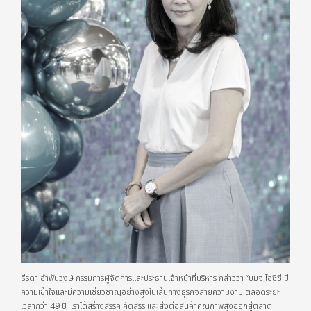
ธีรดา อำพันวงษ์ กรรมการผู้จัดการและประธานเจ้าหน้าที่บริหาร กล่าวว่า “บมจ.โอซีซี มี
ความเข้าใจและมีความเชี่ยวชาญอย่างสูงในเส้นทางธุรกิจสายความงาม ตลอดระยะ
เวลากว่า 49 ปี เราได้สร้างสรรค์ คัดสรร และส่งต่อสินค้าคุณภาพสูงออกสู่ตลาด