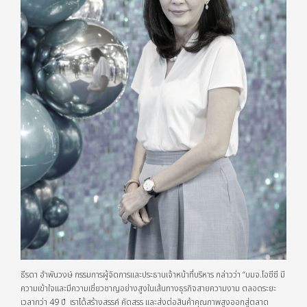
ธีรดา อำพันวงษ์ กรรมการผู้จัดการและประธานเจ้าหน้าที่บริหาร กล่าวว่า “บมจ.โอซีซี มี
ความเข้าใจและมีความเชี่ยวชาญอย่างสูงในเส้นทางธุรกิจสายความงาม ตลอดระยะ
เวลากว่า 49 ปี เราได้สร้างสรรค์ คัดสรร และส่งต่อสินค้าคุณภาพสูงออกสู่ตลาด