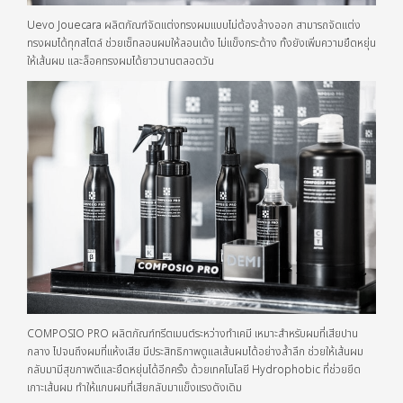
Uevo Jouecara ผลิตภัณฑ์จัดแต่งทรงผมแบบไม่ต้องล้างออก สามารถจัดแต่ง
ทรงผมได้ทุกสไตล์ ช่วยเซ็ทลอนผมให้ลอนเด้ง ไม่แข็งกระด้าง ทั้งยังเพิ่มความยืดหยุ่น
ให้เส้นผม และล็อคทรงผมได้ยาวนานตลอดวัน
COMPOSIO PRO ผลิตภัณฑ์ทรีตเมนต์ระหว่างทำเคมี เหมาะสำหรับผมที่เสียปาน
กลาง ไปจนถึงผมที่แห้งเสีย มีประสิทธิภาพดูแลเส้นผมได้อย่างล้ำลึก ช่วยให้เส้นผม
กลับมามีสุขภาพดีและยืดหยุ่นได้อีกครั้ง ด้วยเทคโนโลยี Hydrophobic ที่ช่วยยึด
เกาะเส้นผม ทำให้แกนผมที่เสียกลับมาแข็งแรงดังเดิม