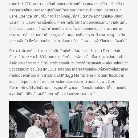
มากกว่า 1,700 รายการ และสินค้าทุกแบรนด์ภายใต้การดูแลของบริษัท ฯ ล้วนได้รับ
การตอบรับเป็นอย่างดีจากผู้บริโภคมาโดยตลอด การที่เรานำแบรนด์ Demi Hair
Care Science เข้ามาเป็นทางเลือกให้กับผู้บริโภคในตลาดผลิตภัณฑ์เส้นผมของ
ประเทศไทย เนื่องจากเราเล็งเห็นในศักยภาพที่ไร้ที่ขีดจำกัดของแบรนด์ มีความโดดเด่น
ทั้งในเรื่องของความเป็นผู้นำด้านแฟชั่น ความล้ำสมัยของเทคโนโลยีความงามทาง
กระบวนการวิทยาศาสตร์ เพื่อการดูแลเส้นผมอย่างเป็นธรรมชาติ และมาตรฐานระดับ
สูงของสินค้า ที่พร้อมตอบโจทย์ความต้องการด้านเส้นผมของผู้บริโภคในยุคปัจจุบัน”
ธีรดา อำพันวงษ์ กล่าวต่อว่า “ผลิตภัณฑ์เพื่อเส้นผมภายใต้แบรนด์ Demi Hair
Care Science กว่า 600 รายการ ถูกคิดค้นและพัฒนาขึ้นเพื่อการดูแลเส้นผมอย่าง
ล้ำลึก สารสกัดต่าง ๆ ที่ได้รับการรังสรรค์ขึ้น จะนำพาให้การดูแลเส้นผมคู่ขนานไปกับวิถี
ของธรรมชาติ อ่อนโยน สดชื่น และปลอดภัย เพื่อผลลัพธ์แห่งผมที่สวยจากโครงสร้าง
ภายในอย่างแท้จริง อาทิ สารสกัด EMP (Egg Membrane Protein) โปรตีนจาก
เยื่อไข่ ที่มีคุณสมบัติคล้ายกับสภาพเส้นผมโดยธรรมชาติ ลิขสิทธิ์เฉพาะ Demi
Cosmetics มีประสิทธิภาพในการดูแล ฟื้นฟู และปกป้องเส้นผมให้คงไว้ซึ่งความแข็ง
แรง สัมผัสได้ถึงเส้นผมที่มีสุขภาพดี และส่องประกายเงางาม”