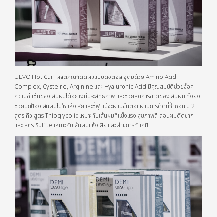
UEVO Hot Curl ผลิตภัณฑ์ดัดผมแบบดิจิตอล อุดมด้วย Amino Acid
Complex, Cysteine, Arginine และ Hyaluronic Acid มีคุณสมบัติช่วยล็อค
ความชุ่มชื้นของเส้นผมได้อย่างมีประสิทธิภาพ และช่วยลดการขาดของเส้นผม ทั้งยัง
ช่วยปกป้องเส้นผมไม่ให้แห้งเสียและชี้ฟู แม้จะผ่านขั้นตอนผ่านการดัดที่ซ้ำซ้อน มี 2
สูตร คือ สูตร Thioglycolic เหมาะกับเส้นผมที่แข็งแรง สุขภาพดี ลอนผมดัดยาก
และ สูตร Sulfite เหมาะกับเส้นผมแห้งเสีย และผ่านการทำเคมี