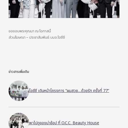
ขอขอบพระคุณมา ณ โอกาสนี้
ส่วนโฆษณา – ประชาสัมพันธ์ บมจ.โอซีซี
ข่าวสารเพิ่มเติม
โอซีซี เดินหน้าโครงการ “ผมสวย…ด้วยรัก ครั้งที่ 77”
พาไปดูของน่าช้อป ที่ O.C.C. Beauty House