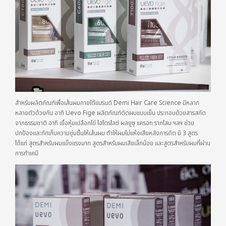
สำหรับผลิตภัณฑ์เพื่อเส้นผมภายใต้แบรนด์ Demi Hair Care Science มีหลาก
หลายตัวด้วยกัน อาทิ Uevo Fige ผลิตภัณฑ์ดัดผมแบบเย็น ประกอบด้วยสารสกัด
จากธรรมชาติ อาทิ เยื่อหุ้มเปลือกไข่ ไฮโดรไลซ์ ผลยูซุ แครอท รากโสม ฯลฯ ช่วย
ปกป้องและกักเก็บความชุ่มชื้นให้เส้นผม ทำให้ผมไม่แห้งเสียหลังการดัด มี 3 สูตร
ได้แก่ สูตรสำหรับผมแข็งแรงมาก สูตรสำหรับผมเสียเล็กน้อย และสูตรสำหรับผมที่ผ่าน
การทำเคมี