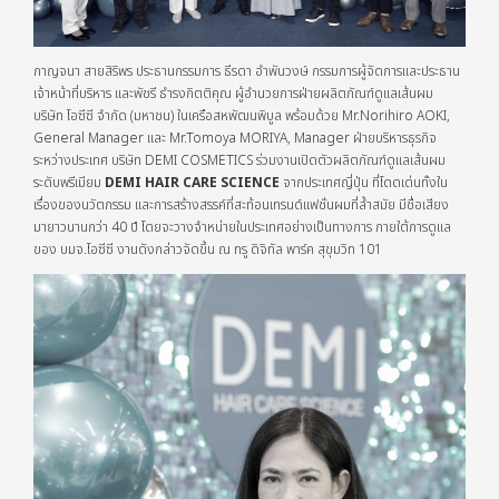
กาญจนา สายสิริพร ประธานกรรมการ ธีรดา อำพันวงษ์ กรรมการผู้จัดการและประธาน
เจ้าหน้าที่บริหาร และพัชรี ธำรงกิตติคุณ ผู้อำนวยการฝ่ายผลิตภัณฑ์ดูแลเส้นผม
บริษัท โอซีซี จำกัด (มหาชน) ในเครือสหพัฒนพิบูล พร้อมด้วย Mr.Norihiro AOKI,
General Manager และ Mr.Tomoya MORIYA, Manager ฝ่ายบริหารธุรกิจ
ระหว่างประเทศ บริษัท DEMI COSMETICS ร่วมงานเปิดตัวผลิตภัณฑ์ดูแลเส้นผม
ระดับพรีเมียม
DEMI HAIR CARE SCIENCE
จากประเทศญี่ปุ่น ที่โดดเด่นทั้งใน
เรื่องของนวัตกรรม และการสร้างสรรค์ที่สะท้อนเทรนด์แฟชั่นผมที่ล้ำสมัย มีชื่อเสียง
มายาวนานกว่า 40 ปี โดยจะวางจำหน่ายในประเทศอย่างเป็นทางการ ภายใต้การดูแล
ของ บมจ.โอซีซี งานดังกล่าวจัดขึ้น ณ ทรู ดิจิทัล พาร์ค สุขุมวิท 101