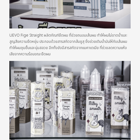
UEVO Fige Straight ผลิตภัณฑ์ยืดผม ที่ช่วยถนอมเส้นผม ทำให้ผมไม่ขาดน้ำและ
สูญสียความยืดหยุ่น ประกอบด้วยสารสกัดจากส้มยูสุ ซึ่งช่วยเติมน้ำมันให้กับเส้นผม
ทำให้ผมชุมชื้นและนุ่มสลวย อีกทั้งยังมีสารสกัดจากแมคาเดเมีย ที่ช่วยลดความแห้ง
เสียจากความร้อนขณะยืดผม