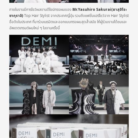
ภายในงานมีการโชว์ผลงานดีไซน์ทรงผมของ
Mr.Yasuhiro Sakurai(ยาสุฮิโระ
ซากุราอิ)
Top Hair Stylist จากประเทศญี่ปุ่น รวมถึงแฟชั่นแฮร์โชว์จาก Hair Stylist
ชื่อดังในประเทศ ที่มาร่วมเนรมิตและออกแบบทรงผมสุดล้ำสมัย ให้ผู้ร่วมงานได้ชมและ
อัพเดตเทรนด์ผมใหม่ ๆ ในงานครั้งนี้