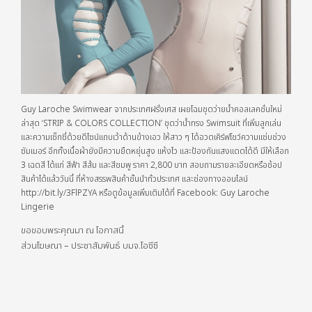
Guy Laroche Swimwear จากประเทศฝรั่งเศส เผยโฉมชุดว่ายน้ำคอลเลคชั่นใหม่
ล่าสุด ‘STRIP & COLORS COLLECTION’ ชุดว่าน้ำทรง Swimsuit ที่เพิ่มลูกเล่น
และความเซ็กซี่ด้วยดีไซน์แถบเว้าด้านข้างเอว ให้สาว ๆ ได้อวดเคิร์ฟโชว์ความแซ่บช่วง
ซัมเมอร์ อีกทั้งเนื้อผ้ายังมีความยืดหยุ่นสูง แห้งไว และป้องกันแสงแดดได้ดี มีให้เลือก
3 เฉดสี ได้แก่ สีฟ้า สีส้ม และสีชมพู ราคา 2,800 บาท สอบถามรายละเอียดหรือช้อป
สินค้าได้แล้ววันนี้ ที่ห้างสรรพสินค้าชั้นนำทั่วประเทศ และช่องทางออนไลน์
http://bit.ly/3FlPZYA หรือดูข้อมูลเพิ่มเติมได้ที่ Facebook: Guy Laroche
Lingerie
ขอขอบพระคุณมา ณ โอกาสนี้
ส่วนโฆษณา – ประชาสัมพันธ์ บมจ.โอซีซี