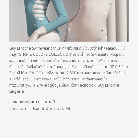
Guy Laroche Swimwear จากประเทศฝรั่งเศส เผยโฉมชุดว่ายน้ำคอลเลคชั่นใหม่
ล่าสุด ‘STRIP & COLORS COLLECTION’ ชุดว่าน้ำทรง Swimsuit ที่เพิ่มลูกเล่น
และความเซ็กซี่ด้วยดีไซน์แถบเว้าด้านข้างเอว ให้สาว ๆ ได้อวดเคิร์ฟโชว์ความแซ่บช่วง
ซัมเมอร์ อีกทั้งเนื้อผ้ายังมีความยืดหยุ่นสูง แห้งไว และป้องกันแสงแดดได้ดี มีให้เลือก
3 เฉดสี ได้แก่ สีฟ้า สีส้ม และสีชมพู ราคา 2,800 บาท สอบถามรายละเอียดหรือช้อป
สินค้าได้แล้ววันนี้ ที่ห้างสรรพสินค้าชั้นนำทั่วประเทศ และช่องทางออนไลน์
http://bit.ly/3FlPZYA หรือดูข้อมูลเพิ่มเติมได้ที่ Facebook: Guy Laroche
Lingerie
ขอขอบพระคุณมา ณ โอกาสนี้
ส่วนโฆษณา – ประชาสัมพันธ์ บมจ.โอซีซี