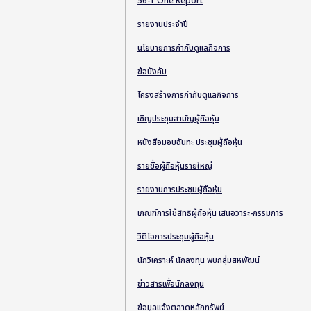
56-1 One Report
รายงานประจำปี
นโยบายการกำกับดูแลกิจการ
ข้อบังคับ
โครงสร้างการกำกับดูแลกิจการ
เชิญประชุมสามัญผู้ถือหุ้น
หนังสือมอบฉันทะ ประชุมผู้ถือหุ้น
รายชื่อผู้ถือหุ้นรายใหญ่
รายงานการประชุมผู้ถือหุ้น
เกณฑ์การใช้สิทธิผู้ถือหุ้น เสนอวาระ-กรรมการ
วีดิโอการประชุมผู้ถือหุ้น
นักวิเคราะห์ นักลงทุน พบกลุ่มสหพัฒน์
ข่าวสารเพื่อนักลงทุน
ข้อมูลแจ้งตลาดหลักทรัพย์