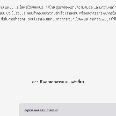
งาม
แฟชั่น
และไลฟ์สไตล์ของประเทศไทย
ธุรกิจของเรามีความสมดุล
และมีความหลา
ปแบบ
ซึ่งเป็นส่วนประกอบสำคัญของความสำเร็จ
เราลงทุน
พร้อมจัดสรรทรัพยากรในธุ
กำไรในการทำธุรกิจ
ดังนั้นเราจึงมีสถานะทางการเงินที่มั่นคง
และสามารถเพิ่มมูลค่าใใ
ดาวน์โหลดเอกสารและแหล่งที่มา
กฎบัตร คณะกรรมการบริษัท