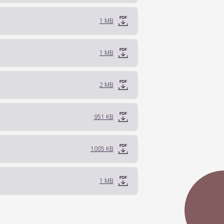
1 MB
1 MB
2 MB
951 KB
1005 KB
1 MB