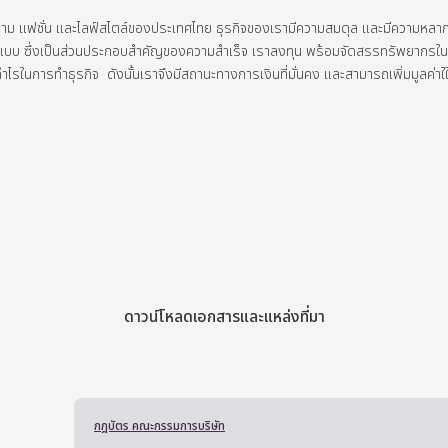
งาม
แฟชั่น
และไลฟ์สไตล์ของประเทศไทย
ธุรกิจของเรามีความสมดุล
และมีความหลา
ปแบบ
ซึ่งเป็นส่วนประกอบสำคัญของความสำเร็จ
เราลงทุน
พร้อมจัดสรรทรัพยากรในธุ
กำไรในการทำธุรกิจ
ดังนั้นเราจึงมีสถานะทางการเงินที่มั่นคง
และสามารถเพิ่มมูลค่าใใ
ดาวน์โหลดเอกสารและแหล่งที่มา
กฎบัตร คณะกรรมการบริษัท