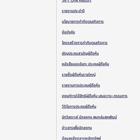
56-1 One Report
รายงานประจำปี
นโยบายการกำกับดูแลกิจการ
ข้อบังคับ
โครงสร้างการกำกับดูแลกิจการ
เชิญประชุมสามัญผู้ถือหุ้น
หนังสือมอบฉันทะ ประชุมผู้ถือหุ้น
รายชื่อผู้ถือหุ้นรายใหญ่
รายงานการประชุมผู้ถือหุ้น
เกณฑ์การใช้สิทธิผู้ถือหุ้น เสนอวาระ-กรรมการ
วีดิโอการประชุมผู้ถือหุ้น
นักวิเคราะห์ นักลงทุน พบกลุ่มสหพัฒน์
ข่าวสารเพื่อนักลงทุน
ข้อมูลแจ้งตลาดหลักทรัพย์