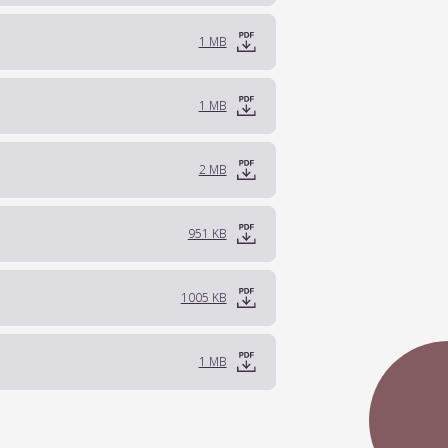
1 MB
1 MB
2 MB
951 KB
1005 KB
1 MB