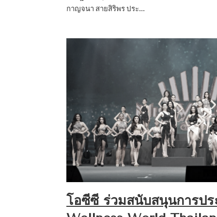
กาญจนา สายสิริพร ประ…
โอซีซี ร่วมสนับสนุนการป