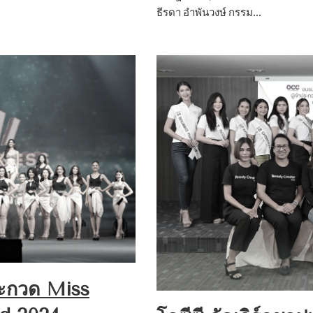
ธีรดา อำพันวงษ์ กรรม…
ระกวด Miss