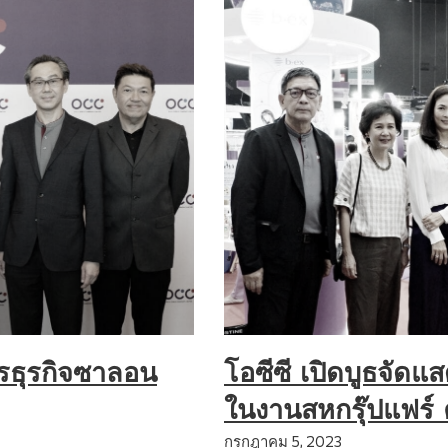
ารธุรกิจซาลอน
โอซีซี เปิดบูธจัดแ
ในงานสหกรุ๊ปแฟร์ คร
กรกฎาคม 5, 2023